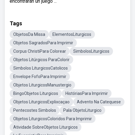
encontrarán un juego ...
Tags
ObjetosDa Missa
ElementosLiturgicos
Objetos SagradosPara Imprimir
Corpus ChristiPara Colorear
SimbolosLiturgicos
Objetos Litúrgicos ParaColorir
Simbolos LiturgicosCatolicos
Envelope FofoPara Imprimir
Objetos LiturgicosManustergio
BingoObjetos Liturgicos
HistóriasPara Imprimir
Objetos LiturgicosExplixcaçao
Advento Na Catequese
Pentecostes Simbolos
Pala ObjetoLiturgico
Objetos LiturgicosColoridos Para Imprimir
Atividade SobreObjetos Liturgicos