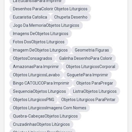
La EucaristiaPara Imprimir
Desenhos ParaColorir Objetos Liturgicos
Eucaristia Catolica
Chupeta Desenho
Jogo Da MemoriaObjetos Liturgicos
Imagens DeObjetos Liturgicos
Fotos DosObjetos Liturgicos
Imagem DeObjetos Liturgicos
Geometria Figuras
ObjetosConsagrados
Galinha DesenhoPara Colorir
AmazonasPara Imprimir
Objetos LiturgicosCorporal
Objetos LiturgicosLavabo
GoguetePara Imprimir
Bingo CATOLICOPara Imprimir
Objetos ParaPregar
SequenciaObjetos Liturgicos
ListraObjetos Liturgicos
Objetos LiturgicosPNG
Objetos Liturgicos ParaPintar
Objetos LiturgicosImagens Com Nomes
Quebra-CabeçasObjetos Liturgicos
CruzadinhasObjetos Litúrgicos