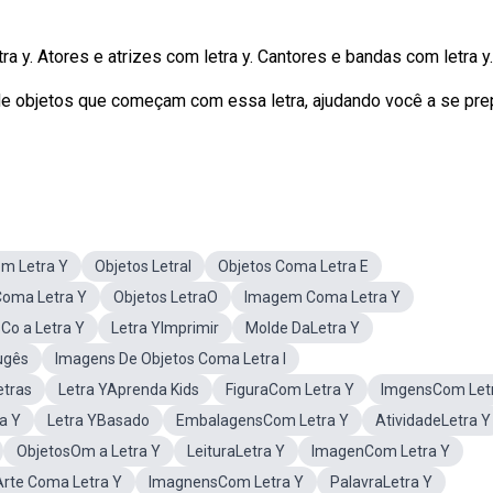
a y. Atores e atrizes com letra y. Cantores e bandas com letra y.
e objetos que começam com essa letra, ajudando você a se pre
m Letra Y
Objetos LetraI
Objetos Coma Letra E
Coma Letra Y
Objetos LetraO
Imagem Coma Letra Y
Co a Letra Y
Letra YImprimir
Molde DaLetra Y
ugês
Imagens De Objetos Coma Letra I
etras
Letra YAprenda Kids
FiguraCom Letra Y
ImgensCom Let
a Y
Letra YBasado
EmbalagensCom Letra Y
AtividadeLetra Y
ObjetosOm a Letra Y
LeituraLetra Y
ImagenCom Letra Y
Arte Coma Letra Y
ImagnensCom Letra Y
PalavraLetra Y