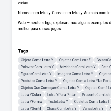
varias ...
Nomes com letra y. Cores com letra y. Animais com letr
Web — neste artigo, exploraremos alguns exemplos d
melhor para esses jogos.
Tags
Objeto Coma Letra Y
Objetos Com LetraZ
CoisasCo
PalavrasCom Letra Y
AtividadesCom Letra Y
Foto 
FigurasCom Letra Y
Imagens Coma Letra Y
Objetos
Produtos Coma Letra Y
Objetos Com a Letra YNo Port
Objetos Que ComeçamCom a Letra Y
Objetos Com4 L
Letra YCobrir
Letra YPara Pintar
PresenteCom Letr
Letra YForma
TextoLetra Y
Obeletos Coma Letra I
Letra YSentil
ChassiCom Letra Y
VariasLetra Y