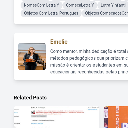
NomesCom Letra Y
ComeçaLetra Y
Letra YInfantil
Objetos Com LetraI Portugues
Objetos ComeçadosCom
Emelie
Como mentor, minha dedicação é total
métodos pedagógicos que priorizam co
missão é orientar os estudantes em su
educacionais reconhecidas pelas princ
Related Posts