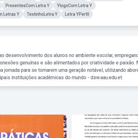
PresentesCom Letra Y
YlogoCom Letra Y
 Letras Y
TextinhoLetra Y
Letra YPerfil
 ao desenvolvimento dos alunos no ambiente escolar, empregan
nexões genuínas e são alimentados por criatividade e paixão. 
a jornada para se tornarem uma geração notável, utilizando abo
ipais instituições acadêmicas do mundo - dsw.aau.edu.et.