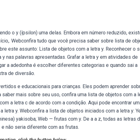
endo o y (ípsilon) uma delas. Embora em número reduzido, exis
cio,. Webconfira tudo que você precisa saber sobre lista de obj
obre este assunto: Lista de objetos com a letra y. Reconhecer o 
ra y nas palavras apresentadas. Grafar a letra y em atividades de
r a adedonha é escolher diferentes categorias e quando sai a
tra de diversão.
vertidos e educacionais para crianças. Eles podem aprender sob
saber mais sobre seu uso, confira uma lista de objetos com a le
s com a letra c de acordo com a condição. Aqui pode encontrar um
letra y. Webconfira a lista de objetos iniciados com a letra y: Y
inesa) yakisoba; Web — frutas com y. De a a z, todas as letras 
e não seria diferente com as frutas.
mation, click the button below.