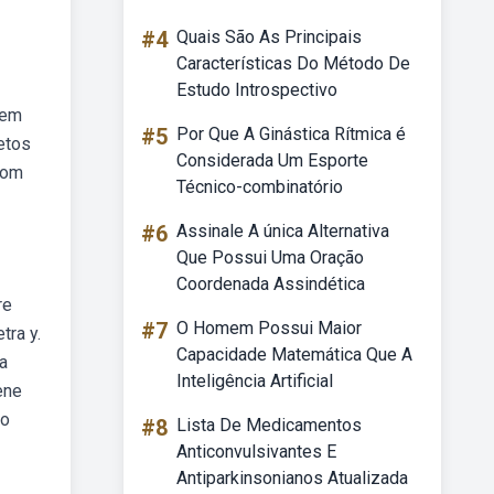
#4
Quais São As Principais
Características Do Método De
Estudo Introspectivo
tem
#5
Por Que A Ginástica Rítmica é
etos
Considerada Um Esporte
som
Técnico-combinatório
#6
Assinale A única Alternativa
Que Possui Uma Oração
Coordenada Assindética
re
#7
O Homem Possui Maior
tra y.
Capacidade Matemática Que A
a
Inteligência Artificial
ene
do
#8
Lista De Medicamentos
Anticonvulsivantes E
Antiparkinsonianos Atualizada