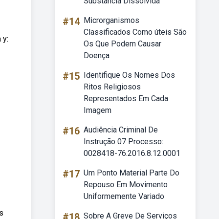
Substância Dissolvida
#14
Microrganismos
Classificados Como úteis São
 y:
Os Que Podem Causar
Doença
#15
Identifique Os Nomes Dos
Ritos Religiosos
Representados Em Cada
Imagem
#16
Audiência Criminal De
Instrução 07 Processo:
0028418-76.2016.8.12.0001
#17
Um Ponto Material Parte Do
Repouso Em Movimento
Uniformemente Variado
ás
#18
Sobre A Greve De Serviços