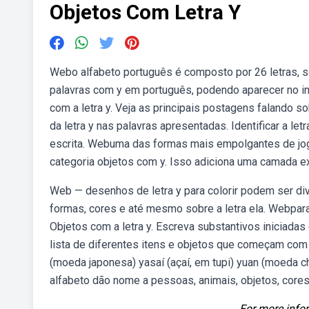
Objetos Com Letra Y
Webo alfabeto português é composto por 26 letras, s
palavras com y em português, podendo aparecer no iní
com a letra y. Veja as principais postagens falando s
da letra y nas palavras apresentadas. Identificar a let
escrita. Webuma das formas mais empolgantes de joga
categoria objetos com y. Isso adiciona uma camada ex
Web — desenhos de letra y para colorir podem ser di
formas, cores e até mesmo sobre a letra ela. Webpara 
Objetos com a letra y. Escreva substantivos iniciada
lista de diferentes itens e objetos que começam com a 
(moeda japonesa) yasaí (açaí, em tupi) yuan (moeda ch
alfabeto dão nome a pessoas, animais, objetos, cores 
For more infor