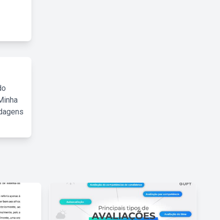
do
Minha
rdagens