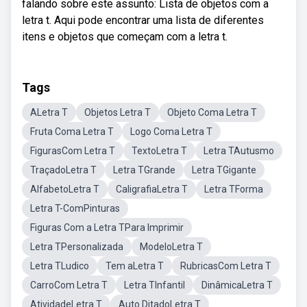
falando sobre este assunto: Lista de objetos com a
letra t. Aqui pode encontrar uma lista de diferentes
itens e objetos que começam com a letra t.
Tags
ALetra T
Objetos Letra T
Objeto Coma Letra T
Fruta Coma Letra T
Logo Coma Letra T
FigurasCom Letra T
TextoLetra T
Letra TAutusmo
TraçadoLetra T
Letra TGrande
Letra TGigante
AlfabetoLetra T
CaligrafiaLetra T
Letra TForma
Letra T-ComPinturas
Figuras Com a Letra TPara Imprimir
Letra TPersonalizada
ModeloLetra T
Letra TLudico
Tem aLetra T
RubricasCom Letra T
CarroCom Letra T
Letra TInfantil
DinâmicaLetra T
AtividadeLetra T
Auto DitadoLetra T