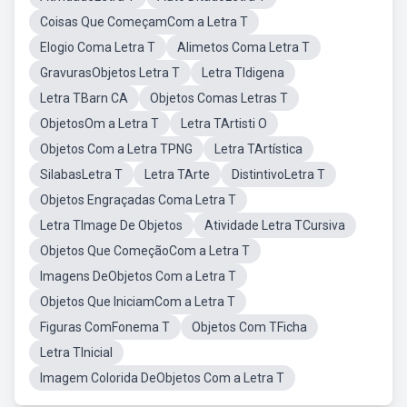
Coisas Que ComeçamCom a Letra T
Elogio Coma Letra T
Alimetos Coma Letra T
GravurasObjetos Letra T
Letra TIdigena
Letra TBarn CA
Objetos Comas Letras T
ObjetosOm a Letra T
Letra TArtisti O
Objetos Com a Letra TPNG
Letra TArtística
SilabasLetra T
Letra TArte
DistintivoLetra T
Objetos Engraçadas Coma Letra T
Letra TImage De Objetos
Atividade Letra TCursiva
Objetos Que ComeçãoCom a Letra T
Imagens DeObjetos Com a Letra T
Objetos Que IniciamCom a Letra T
Figuras ComFonema T
Objetos Com TFicha
Letra TInicial
Imagem Colorida DeObjetos Com a Letra T