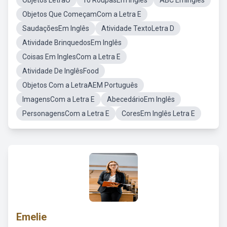
Objetos LetraO
10 RoupasEm Inglês
ABC EmIngles
Objetos Que ComeçamCom a Letra E
SaudaçõesEm Inglês
Atividade TextoLetra D
Atividade BrinquedosEm Inglês
Coisas Em InglesCom a Letra E
Atividade De InglêsFood
Objetos Com a LetraAEM Português
ImagensCom a Letra E
AbecedárioEm Inglês
PersonagensCom a Letra E
CoresEm Inglês Letra E
Emelie