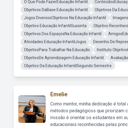
O Que Pode FazerEducação Infantil
ConteúdosEducação
Objetivos DaBase Educação Infantil
Objetivos Da Educa
Jogos DiversosObjetivos Na Educação Infantil
Imagens
Objetivo Educação InfantilSussinta
Objetivo Reconhec
Objetivos Dos EspaçosNa Educação Infantil
AmigosEduc
Atividades Educação InfantilJogos
Desenho De Repres
ObjetivoPara Trabalhar Na Educação
Instituto Objeti
ObjetivoDe Aprendizagem Educação Infantil
Avaliação
Objetivo Da Educação InfantilSegundo Semestre
Emelie
Como mentor, minha dedicação é total
métodos pedagógicos que priorizam co
missão é orientar os estudantes em su
educacionais reconhecidas pelas princ