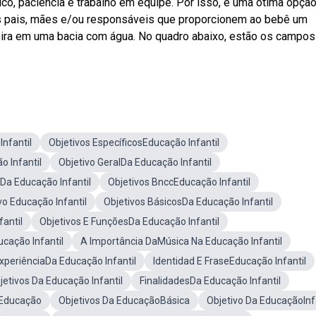
ico, paciência e trabalho em equipe. Por isso, é uma ótima opção
s pais, mães e/ou responsáveis que proporcionem ao bebê um
ra em uma bacia com água. No quadro abaixo, estão os campos
nfantil
Objetivos EspecíficosEducação Infantil
o Infantil
Objetivo GeralDa Educação Infantil
sDa Educação Infantil
Objetivos BnccEducação Infantil
o Educação Infantil
Objetivos BásicosDa Educação Infantil
antil
Objetivos E FunçõesDa Educação Infantil
cação Infantil
A Importância DaMúsica Na Educação Infantil
periênciaDa Educação Infantil
Identidad E FraseEducação Infantil
etivos Da Educação Infantil
FinalidadesDa Educação Infantil
 Educação
Objetivos Da EducaçãoBásica
Objetivo Da EducaçãoInfa