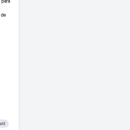
 para
 de
til