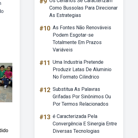
#9
Os Cenarios Se Caracterizam
m
Como Bussolas Para Direcionar
do
As Estrategias
#10
As Fontes Não Renováveis
Podem Esgotar-se
Totalmente Em Prazos
Variáveis
#11
Uma Industria Pretende
Produzir Latas De Aluminio
No Formato Cilindrico
#12
Substitua As Palavras
Grifadas Por Sinônimos Ou
Por Termos Relacionados
#13
é Caracterizada Pela
Convergência E Sinergia Entre
dido
Diversas Tecnologias