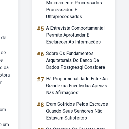
Minimamente Processados
Processados E
Ultraprocessados
#5
A Entrevista Comportamental
Permite Aprofundar E
o de
Esclarecer As Informações
 de
#6
Sobre Os Fundamentos
de
Arquiteturais Do Banco De
Dados Postgresql Considere
vo da
otora
#7
Há Proporcionalidade Entre As
r
Grandezas Envolvidas Apenas
Nas Afirmações:
#8
Eram Sofridos Pelos Escravos
com
Quando Seus Senhores Não
Estavam Satisfeitos
de um