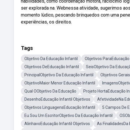
habilidades, como coordenação motora, raciocínio lóg
ser explorada na. Webnessa atividade, sugerimos ao
momento lúdico, pescando brinquedos com uma penei
experiências, os direitos.
Tags
Objetivo Da Educação Infantil
Objetivos ParaEducação I
Objetivos DeEducação Infantil
SeisObjetivo Da Educaçã
PrincipalObjetivo Da Educação Infantil
Objetivos Gerai
ObjetivoMaior Menor Educação Infantil
ImagensObjetiv
Qual OObjetivo Da Educação
Projeto HortaEducação Inf
DesenhoEducação Infantil Objetivos
AfetividadeNa Edu
Objetivos LinguagensEducação Infantil
5 Campos De Ex
Eu Sou Um EscritorObjetivo Da Educação Infantil
OSObj
AlinhavoEducação Infantil Objetivos
As FinalidadesDa