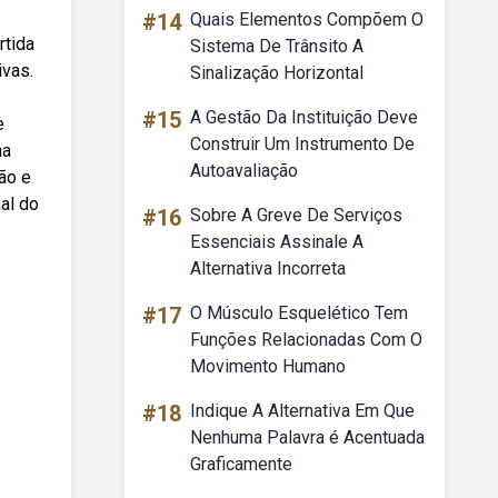
#14
Quais Elementos Compõem O
rtida
Sistema De Trânsito A
ivas.
Sinalização Horizontal
#15
A Gestão Da Instituição Deve
e
Construir Um Instrumento De
na
Autoavaliação
ão e
al do
#16
Sobre A Greve De Serviços
Essenciais Assinale A
Alternativa Incorreta
#17
O Músculo Esquelético Tem
Funções Relacionadas Com O
Movimento Humano
#18
Indique A Alternativa Em Que
Nenhuma Palavra é Acentuada
Graficamente