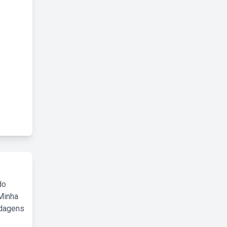
do
Minha
rdagens