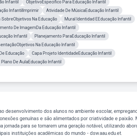
 Infantil
ObjetivoEspecifico Para Educação Infantil
ção InfantilImprimir
Atividade De MúsicaEducação Infantil
 SobreObjetivos Na Educação
Mural Identidad EEducação Infantil
imento De ImagemDa Educação Infantil
ação Infantil
Planejamento ParaEducação Infantil
entaçãoObjetivos Na Educação Infantil
voDe Educação
Capa Projeto IdentidadeEducação Infantil
 Plano De AulaEducação Infantil
 ao desenvolvimento dos alunos no ambiente escolar, empregan
nexões genuínas e são alimentados por criatividade e paixão. 
a jornada para se tornarem uma geração notável, utilizando abo
ipais instituições acadêmicas do mundo - dsw.aau.edu.et.