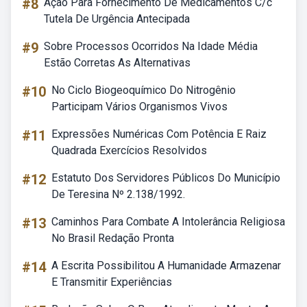
#8
Ação Para Fornecimento De Medicamentos C/c
Tutela De Urgência Antecipada
#9
Sobre Processos Ocorridos Na Idade Média
Estão Corretas As Alternativas
#10
No Ciclo Biogeoquímico Do Nitrogênio
Participam Vários Organismos Vivos
#11
Expressões Numéricas Com Potência E Raiz
Quadrada Exercícios Resolvidos
#12
Estatuto Dos Servidores Públicos Do Município
De Teresina Nº 2.138/1992.
#13
Caminhos Para Combate A Intolerância Religiosa
No Brasil Redação Pronta
#14
A Escrita Possibilitou A Humanidade Armazenar
E Transmitir Experiências