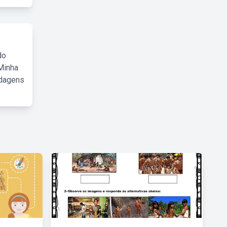
do
Minha
rdagens