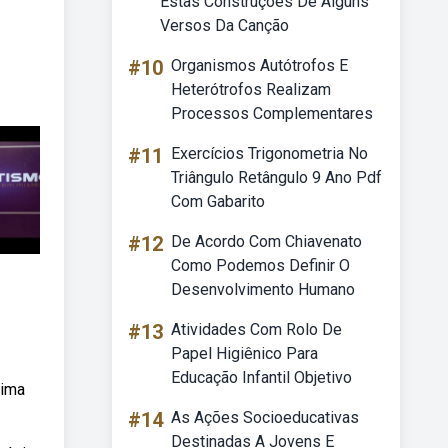
Estas Construções De Alguns
Versos Da Canção
#10
Organismos Autótrofos E
Heterótrofos Realizam
Processos Complementares
#11
Exercícios Trigonometria No
Triângulo Retângulo 9 Ano Pdf
Com Gabarito
#12
De Acordo Com Chiavenato
Como Podemos Definir O
Desenvolvimento Humano
#13
Atividades Com Rolo De
Papel Higiênico Para
Educação Infantil Objetivo
tima
#14
As Ações Socioeducativas
Destinadas A Jovens E