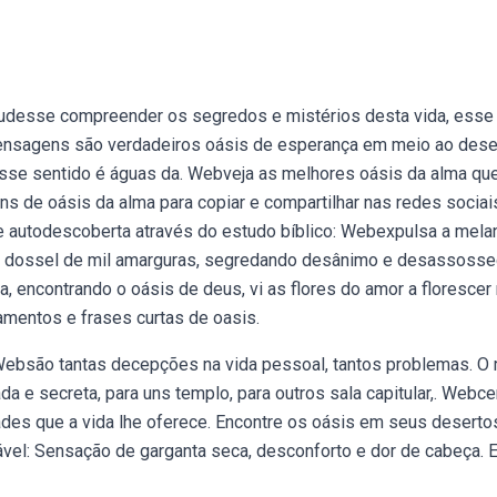
e pudesse compreender os segredos e mistérios desta vida, esse
mensagens são verdadeiros oásis de esperança em meio ao dese
esse sentido é águas da. Webveja as melhores oásis da alma qu
s de oásis da alma para copiar e compartilhar nas redes sociai
autodescoberta através do estudo bíblico: Webexpulsa a melan
no dossel de mil amarguras, segredando desânimo e desassosse
, encontrando o oásis de deus, vi as flores do amor a florescer
mentos e frases curtas de oasis.
. Websão tantas decepções na vida pessoal, tantos problemas. O
da e secreta, para uns templo, para outros sala capitular,. Webce
des que a vida lhe oferece. Encontre os oásis em seus deserto
vel: Sensação de garganta seca, desconforto e dor de cabeça. E