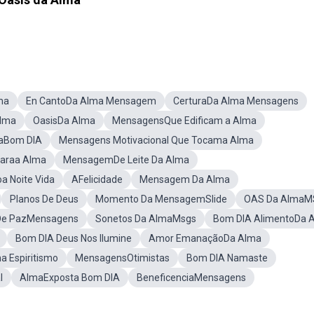
ma
En CantoDa Alma Mensagem
CerturaDa Alma Mensagens
lma
OasisDa Alma
MensagensQue Edificam a Alma
maBom DIA
Mensagens Motivacional Que Tocama Alma
araa Alma
MensagemDe Leite Da Alma
a Noite Vida
AFelicidade
Mensagem Da Alma
Planos De Deus
Momento Da MensagemSlide
OAS Da AlmaM
De PazMensagens
Sonetos Da AlmaMsgs
Bom DIA AlimentoDa 
Bom DIA Deus Nos Ilumine
Amor EmanaçãoDa Alma
 Espiritismo
MensagensOtimistas
Bom DIA Namaste
l
AlmaExposta Bom DIA
BeneficenciaMensagens