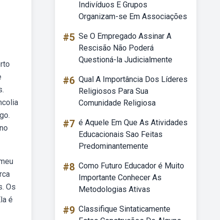
Indivíduos E Grupos
Organizam-se Em Associações
#5
Se O Empregado Assinar A
Rescisão Não Poderá
Questioná-la Judicialmente
rto
e
#6
Qual A Importância Dos Líderes
s.
Religiosos Para Sua
colia
Comunidade Religiosa
go.
#7
é Aquele Em Que As Atividades
 no
Educacionais Sao Feitas
Predominantemente
 meu
#8
Como Futuro Educador é Muito
rca
Importante Conhecer As
s. Os
Metodologias Ativas
la é
#9
Classifique Sintaticamente