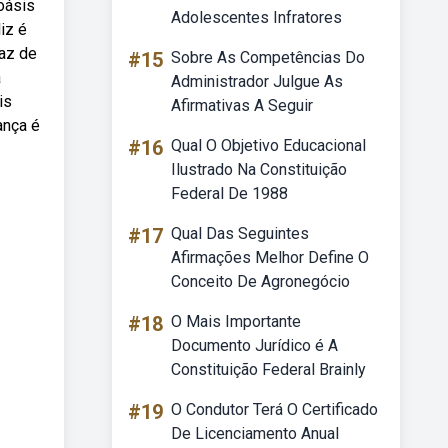
oásis
Adolescentes Infratores
iz é
paz de
#15
Sobre As Competências Do
a
Administrador Julgue As
is
Afirmativas A Seguir
ança é
#16
Qual O Objetivo Educacional
Ilustrado Na Constituição
Federal De 1988
#17
Qual Das Seguintes
Afirmações Melhor Define O
Conceito De Agronegócio
#18
O Mais Importante
Documento Jurídico é A
Constituição Federal Brainly
#19
O Condutor Terá O Certificado
De Licenciamento Anual