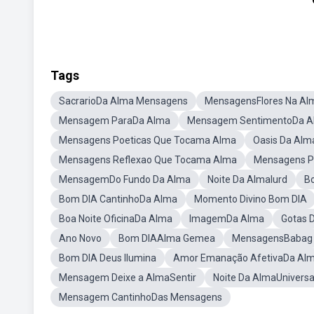
Tags
SacrarioDa Alma Mensagens
MensagensFlores Na Al
Mensagem ParaDa Alma
Mensagem SentimentoDa A
Mensagens Poeticas Que Tocama Alma
Oasis Da Al
Mensagens Reflexao Que Tocama Alma
Mensagens P
MensagemDo Fundo Da Alma
Noite Da AlmaIurd
Bo
Bom DIA CantinhoDa Alma
Momento Divino Bom DIA
Boa Noite OficinaDa Alma
ImagemDa Alma
Gotas 
Ano Novo
Bom DIAAlma Gemea
MensagensBabag
Bom DIA Deus Ilumina
Amor Emanação AfetivaDa Alma
Mensagem Deixe a AlmaSentir
Noite Da AlmaUniversa
Mensagem CantinhoDas Mensagens