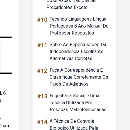
Observadas Nas Células
Procariontes Exceto
#10
Tecendo Linguagens Língua
Portuguesa 8 Ano Manual Do
Professor Respostas
#11
Sobre As Repercussões Da
Independência Escolha As
Alternativas Corretas
#12
Faça A Correspondência E
Classifique Corretamente Os
Tipos De Adjetivos
, 6,
#13
Engenharia Social é Uma
o
Tecnica Utilizada Por
Pessoas Mal Intencionadas
e
#14
A Técnica De Controle
 é um
Biológico Utilizada Pela