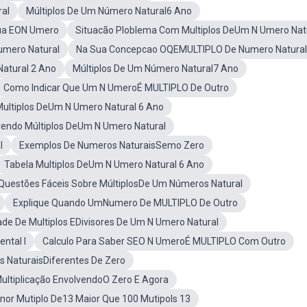
ral
Múltiplos De Um Número Natural6 Ano
ua EON Umero
Situacão Ploblema Com Multiplos DeUm N Umero Nat
umero Natural
Na Sua Concepcao OQEMULTIPLO De Numero Natural
atural 2 Ano
Múltiplos De Um Número Natural7 Ano
Como Indicar Que Um N UmeroÉ MULTIPLO De Outro
ultiplos DeUm N Umero Natural 6 Ano
endo Múltiplos DeUm N Umero Natural
l
Exemplos De Numeros NaturaisSemo Zero
Tabela Multiplos DeUm N Umero Natural 6 Ano
Questões Fáceis Sobre MúltiplosDe Um Números Natural
Explique Quando UmNumero De MULTIPLO De Outro
de De Multiplos EDivisores De Um N Umero Natural
ntal I
Calculo Para Saber SEO N UmeroÉ MULTIPLO Com Outro
 NaturaisDiferentes De Zero
ultiplicação EnvolvendoO Zero E Agora
nor Mutiplo De13 Maior Que 100 Mutipols 13