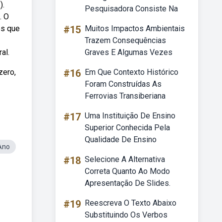
).
Pesquisadora Consiste Na
. O
es que
#15
Muitos Impactos Ambientais
Trazem Consequências
al.
Graves E Algumas Vezes
zero,
#16
Em Que Contexto Histórico
Foram Construídas As
Ferrovias Transiberiana
#17
Uma Instituição De Ensino
Superior Conhecida Pela
Qualidade De Ensino
Ano
#18
Selecione A Alternativa
Correta Quanto Ao Modo
Apresentação De Slides.
#19
Reescreva O Texto Abaixo
Substituindo Os Verbos