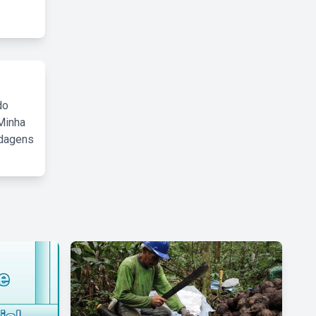
do
Minha
rdagens