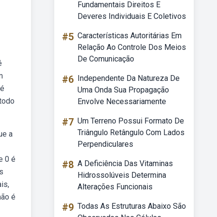
Fundamentais Direitos E
Deveres Individuais E Coletivos
#5
Características Autoritárias Em
Relação Ao Controle Dos Meios
De Comunicação
é
m
#6
Independente Da Natureza De
 é
Uma Onda Sua Propagação
 todo
Envolve Necessariamente
#7
Um Terreno Possui Formato De
Triângulo Retângulo Com Lados
ue a
Perpendiculares
e 0 é
#8
A Deficiência Das Vitaminas
s
Hidrossolúveis Determina
is,
Alterações Funcionais
não é
#9
Todas As Estruturas Abaixo São