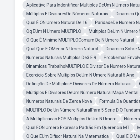
Aplicativo Para Indentificar Multiplos DeUm N Umero Natu
Múltiplos E DivisoresDe Números Naturais
Dinamica Q
Qual É ON Umero Natural De 16
ParidadeDe Numero N
Oq EUm N Umero MULTIPLO
Multiplos DeUm N Umero N
O Que É Minimo MULTIPLOComum De N Umero Natural
Qual Que E OMenor N Umero Natural
Dinamica Sobre M
Numeros Naturais Multiplos De3 E 9
Probkemas Envolv
Dinamicas TrabalhoMULTIPLO E Divisor De Numero Natura
Exercicio Sobre Multiplos DeUm N Umero Natural 6 Ano
Definição De MúltiplosE Divisores De Número Naturais
Múltiplos E Divisores DeUm Número Natural Mapa Mental
Numeros Naturais De Zeroa Nova
Formula Da Quantida
MULTIPLO De Un Número NaturalPara 5 Serie D O Fundame
A Multipllicacao EOS Multiplos DeUm N Umero
Números
Qual EON Umero Expresso Padrão Em Querencia MT
M
O Que EUm Difisor Natural Na Matematica
Qual E O Me