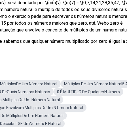
\), será denotado por \(m(n)\). \(m(7) = \{0,7,14,21,28,35,42,. \}\
 número natural é múltiplo de todos os seus divisores naturais
como o exercício pede para escrever os números naturais menor
o 15 por todos os números maiores que zero, até. Webo zero é
situação que envolve o conceito de múltiplos de um número natur
e sabemos que qualquer número multiplicado por zero é igual a 
 MúltiplosDe Um Número Natural
Múltiplos De Um Número Natural5 
O DeQuais Numeros Naturais
0 É MULTIPLO De QualquerN Umero
o MúltiplosDe Um Número Natural
Que Envolvam Multiplos DeUm N Umero Natural
 De MúltiplosDe Um Número Natural
Descobrir SE UmNumero E Natural