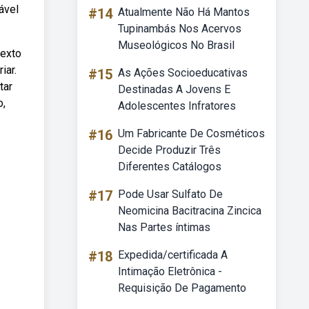
ável
#14
Atualmente Não Há Mantos
Tupinambás Nos Acervos
Museológicos No Brasil
texto
iar.
#15
As Ações Socioeducativas
tar
Destinadas A Jovens E
o,
Adolescentes Infratores
#16
Um Fabricante De Cosméticos
Decide Produzir Três
Diferentes Catálogos
#17
Pode Usar Sulfato De
Neomicina Bacitracina Zincica
Nas Partes íntimas
#18
Expedida/certificada A
Intimação Eletrônica -
Requisição De Pagamento