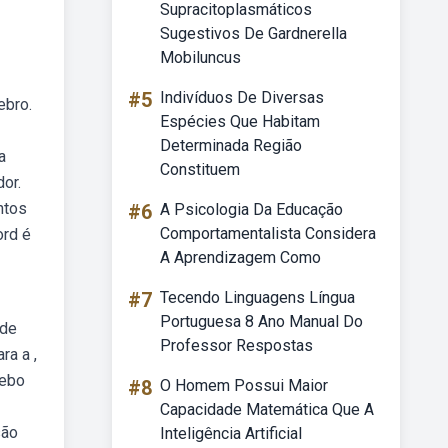
Supracitoplasmáticos
Sugestivos De Gardnerella
Mobiluncus
#5
Indivíduos De Diversas
ebro.
Espécies Que Habitam
Determinada Região
a
Constituem
or.
ntos
#6
A Psicologia Da Educação
Comportamentalista Considera
ord é
A Aprendizagem Como
#7
Tecendo Linguagens Língua
Portuguesa 8 Ano Manual Do
 de
Professor Respostas
ra a ,
Webo
#8
O Homem Possui Maior
Capacidade Matemática Que A
são
Inteligência Artificial