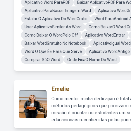
Aplicativo Word ParaPDF
Baixar AplicativoPDF Para W
Aplicativo ParaBaixar Imagem Word
Aplicativo WordGr
Estalar O Aplicativo Do WordGratis
Word ParaAndroid 
Usar AplicativoSimilar Ao Word
Como BaixarO Word Gr
Como Baixar O WordPelo Off
Aplicativo WordEntrar
Baixar WordGratuito No Notebook
AplicativoIgual Word
Word O Que ÉE Para Que Serve
Aplicativo WordAntigo
Comprar SóO Word
Onde FicaO Home Do Word
Emelie
Como mentor, minha dedicação é total
métodos pedagógicos que priorizam co
missão é orientar os estudantes em su
educacionais reconhecidas pelas princ