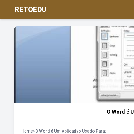
RETOEDU
O Word é U
Home
>
O Word é Um Aplicativo Usado Para: