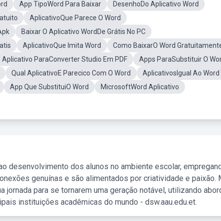
ord
App TipoWord Para Baixar
DesenhoDo Aplicativo Word
atuito
AplicativoQue Parece O Word
Apk
Baixar O Aplicativo WordDe Grátis No PC
atis
AplicativoQue Imita Word
Como BaixarO Word Gratuitament
Aplicativo ParaConverter Studio Em PDF
Apps ParaSubstituir O Wo
Qual AplicativoE Parecico Com O Word
AplicativosIgual Ao Word
App Que SubstituiO Word
MicrosoftWord Aplicativo
 ao desenvolvimento dos alunos no ambiente escolar, empregan
nexões genuínas e são alimentados por criatividade e paixão. 
a jornada para se tornarem uma geração notável, utilizando abo
ipais instituições acadêmicas do mundo - dsw.aau.edu.et.