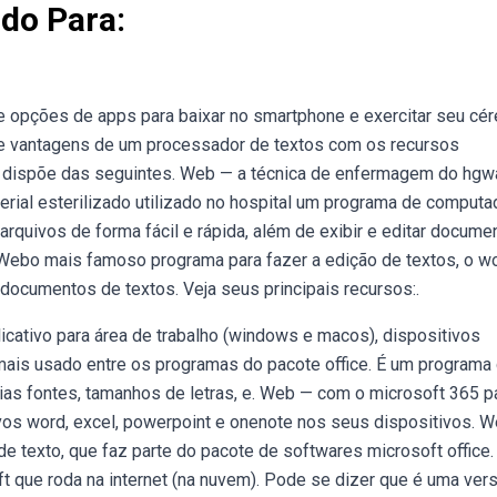
do Para:
te opções de apps para baixar no smartphone e exercitar seu cér
une vantagens de um processador de textos com os recursos
rd dispõe das seguintes. Web — a técnica de enfermagem do hgw
erial esterilizado utilizado no hospital um programa de computad
r arquivos de forma fácil e rápida, além de exibir e editar docume
Webo mais famoso programa para fazer a edição de textos, o w
 documentos de textos. Veja seus principais recursos:.
cativo para área de trabalho (windows e macos), dispositivos
o mais usado entre os programas do pacote office. É um programa
rias fontes, tamanhos de letras, e. Web — com o microsoft 365 pa
tivos word, excel, powerpoint e onenote nos seus dispositivos. 
 texto, que faz parte do pacote de softwares microsoft office.
ft que roda na internet (na nuvem). Pode se dizer que é uma ver