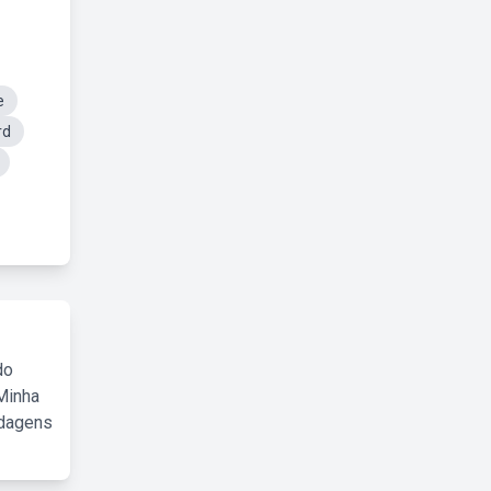
e
rd
do
Minha
rdagens