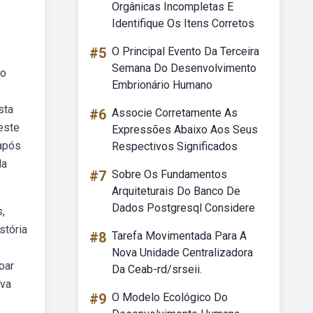
Orgânicas Incompletas E
Identifique Os Itens Corretos
#5
O Principal Evento Da Terceira
Semana Do Desenvolvimento
no
Embrionário Humano
sta
#6
Associe Corretamente As
este
Expressões Abaixo Aos Seus
 após
Respectivos Significados
da
#7
Sobre Os Fundamentos
Arquiteturais Do Banco De
Dados Postgresql Considere
,
stória
#8
Tarefa Movimentada Para A
Nova Unidade Centralizadora
oar
Da Ceab-rd/srseii.
ova
#9
O Modelo Ecológico Do