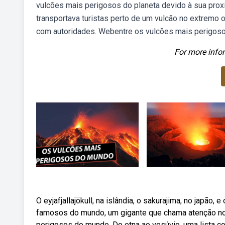
vulcões mais perigosos do planeta devido à sua pr
transportava turistas perto de um vulcão no extremo 
com autoridades. Webentre os vulcões mais perigosos 
For more infor
O eyjafjallajökull, na islândia, o sakurajima, no japã
famosos do mundo, um gigante que chama atenção no ce
perigosos do mundo. Do etna ao vesúvio, uma lista 