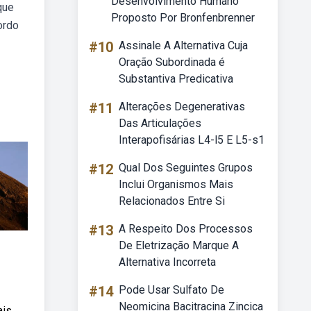
Desenvolvimento Humano
que
Proposto Por Bronfenbrenner
ordo
#10
Assinale A Alternativa Cuja
Oração Subordinada é
Substantiva Predicativa
#11
Alterações Degenerativas
Das Articulações
Interapofisárias L4-l5 E L5-s1
#12
Qual Dos Seguintes Grupos
Inclui Organismos Mais
Relacionados Entre Si
#13
A Respeito Dos Processos
De Eletrização Marque A
Alternativa Incorreta
#14
Pode Usar Sulfato De
Neomicina Bacitracina Zincica
ais