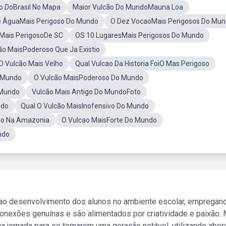
o DoBrasil No Mapa
Maior Vulcão Do MundoMauna Loa
e ÁguaMais Perigoso Do Mundo
O Dez VocaoMais Perigosos Do Mu
 Mais PerigosoDe SC
OS 10 LugaresMais Perigosos Do Mundo
ão MaisPoderoso Que Ja Existio
O Vulcão Mais Velho
Qual Vulcao Da Historia FoiO Mas Perigoso
o Mundo
O Vulcão MaisPoderoso Do Mundo
 Mundo
Vulcão Mais Antigo Do MundoFoto
ndo
Qual O Vulcão MaisInofensivo Do Mundo
go Na Amazonia
O Vulcao MaisForte Do Mundo
ndo
 ao desenvolvimento dos alunos no ambiente escolar, empregan
nexões genuínas e são alimentados por criatividade e paixão. 
a jornada para se tornarem uma geração notável, utilizando abo