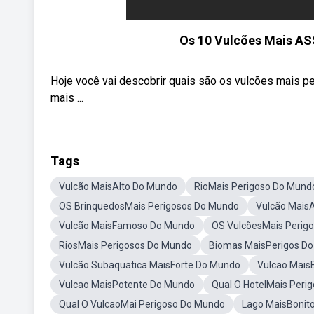
Os 10 Vulcões Mais A
Hoje você vai descobrir quais são os vulcões mais
mais ...
Tags
Vulcão MaisAlto Do Mundo
RioMais Perigoso Do Mund
OS BrinquedosMais Perigosos Do Mundo
Vulcão Mais
Vulcão MaisFamoso Do Mundo
OS VulcõesMais Perig
RiosMais Perigosos Do Mundo
Biomas MaisPerigos D
Vulcão Subaquatica MaisForte Do Mundo
Vulcao Mais
Vulcao MaisPotente Do Mundo
Qual O HotelMais Peri
Qual O VulcaoMai Perigoso Do Mundo
Lago MaisBonit