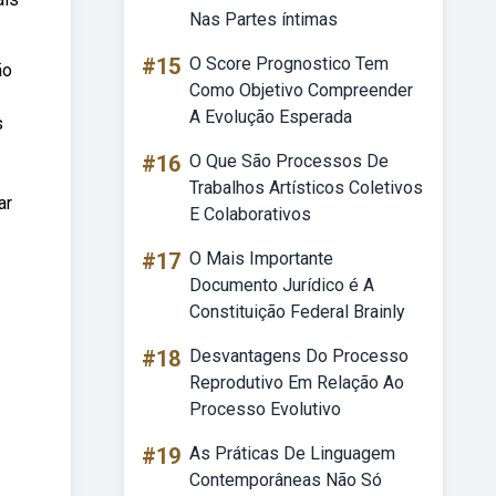
Nas Partes íntimas
#15
O Score Prognostico Tem
ão
Como Objetivo Compreender
A Evolução Esperada
s
#16
O Que São Processos De
Trabalhos Artísticos Coletivos
ar
E Colaborativos
#17
O Mais Importante
Documento Jurídico é A
Constituição Federal Brainly
#18
Desvantagens Do Processo
Reprodutivo Em Relação Ao
Processo Evolutivo
#19
As Práticas De Linguagem
Contemporâneas Não Só