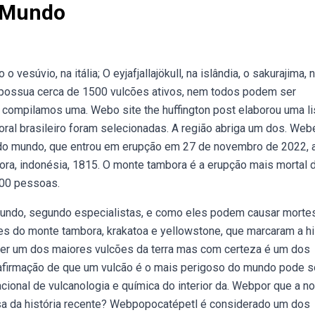
o Mundo
súvio, na itália; O eyjafjallajökull, na islândia, o sakurajima, 
 possua cerca de 1500 vulcões ativos, nem todos podem ser
compilamos uma. Webo site the huffington post elaborou uma li
ral brasileiro foram selecionadas. A região abriga um dos. Web
vo do mundo, que entrou em erupção em 27 de novembro de 2022,
bora, indonésia, 1815. O monte tambora é a erupção mais mortal 
000 pessoas.
undo, segundo especialistas, e como eles podem causar mortes
es do monte tambora, krakatoa e yellowstone, que marcaram a hi
er um dos maiores vulcões da terra mas com certeza é um dos
afirmação de que um vulcão é o mais perigoso do mundo pode s
cional de vulcanologia e química do interior da. Webpor que a n
osa da história recente? Webpopocatépetl é considerado um dos