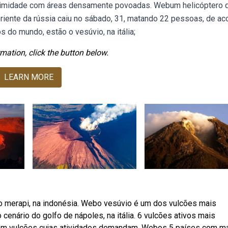
oximidade com áreas densamente povoadas. Webum helicóptero 
oriente da rússia caiu no sábado, 31, matando 22 pessoas, de ac
do mundo, estão o vesúvio, na itália;
mation, click the button below.
LEARN MORE
o, e o merapi, na indonésia. Webo vesúvio é um dos vulcões mais
nário do golfo de nápoles, na itália. 6 vulcões ativos mais
com vulcões cujas atividades demandam. Webos 5 países com m