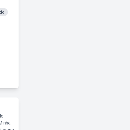
ndo
do
Minha
rdagens