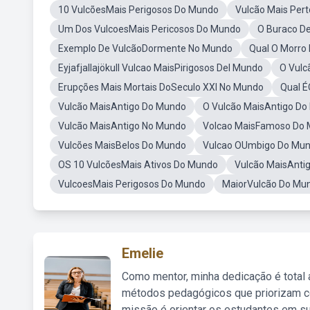
10 VulcõesMais Perigosos Do Mundo
Vulcão Mais Pert
Um Dos VulcoesMais Pericosos Do Mundo
O Buraco D
Exemplo De VulcãoDormente No Mundo
Qual O Morro
Eyjafjallajökull Vulcao MaisPirigosos Del Mundo
O Vulc
Erupções Mais Mortais DoSeculo XXI No Mundo
Qual É
Vulcão MaisAntigo Do Mundo
O Vulcão MaisAntigo D
Vulcão MaisAntigo No Mundo
Volcao MaisFamoso Do
Vulcões MaisBelos Do Mundo
Vulcao OUmbigo Do Mu
OS 10 VulcõesMais Ativos Do Mundo
Vulcão MaisAnti
VulcoesMais Perigosos Do Mundo
MaiorVulcão Do Mu
Emelie
Como mentor, minha dedicação é total
métodos pedagógicos que priorizam co
missão é orientar os estudantes em su