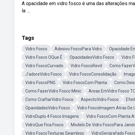
A opacidade em vidro fosco é uma das alterações mai
la: ...
Tags
Vidro Fosco
Adesivo FoscoPara Vidro
Opacidade E
Vidro Fosco OQue É
OpacidadesVidro Fosco
Vidro 
Vidro FoscoCurvado
Vidro FoscoRevit
Como FazerV
J'adoreVidro Fosco
Vidro FoscoConsolidação
Imag
Vidro FoscoPNG
Vidro FoscoCom Planta
Como Deix
Como FazerVidro Fosco Minic
Areas EmVidro Fosco T
Como CraftarVidro Fosco
AspectoVidro Fosco
Efei
OpavidadesVidro Fosco
Vidro FoscoImagem Atras De
VidroDuplo 4 Fosco Imagens
Vidro FoscoCom Planta A
VidroQue Fica Fosco
Modelo De Vidro FoscoPara Janel
Vidro FoscoTexturas Seamless
VidroSerigrafado Fosc