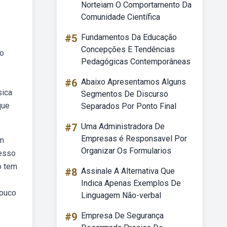
Norteiam O Comportamento Da
Comunidade Científica
#5
Fundamentos Da Educação
Concepções E Tendências
ão
Pedagógicas Contemporâneas
#6
Abaixo Apresentamos Alguns
sica
Segmentos De Discurso
que
Separados Por Ponto Final
#7
Uma Administradora De
Empresas é Responsavel Por
om
Organizar Os Formularios
cesso
o tem
#8
Assinale A Alternativa Que
Indica Apenas Exemplos De
pouco
Linguagem Não-verbal
#9
Empresa De Segurança