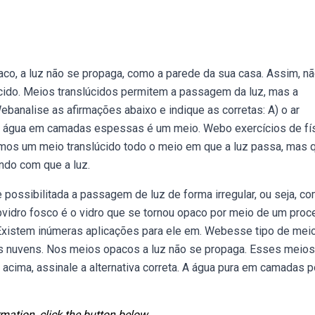
aco, a luz não se propaga, como a parede da sua casa. Assim, n
cido. Meios translúcidos permitem a passagem da luz, mas a
banalise as afirmações abaixo e indique as corretas: A) o ar
 a água em camadas espessas é um meio. Webo exercícios de fí
amos um meio translúcido todo o meio em que a luz passa, mas 
ndo com que a luz.
possibilitada a passagem de luz de forma irregular, ou seja, c
Webvidro fosco é o vidro que se tornou opaco por meio de um pro
. Existem inúmeras aplicações para ele em. Webesse tipo de mei
as nuvens. Nos meios opacos a luz não se propaga. Esses meios
 acima, assinale a alternativa correta. A água pura em camadas 
mation, click the button below.