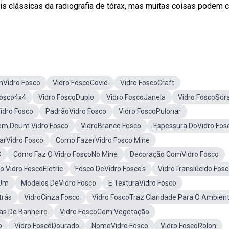
s clássicas da radiografia de tórax, mas muitas coisas podem 
mVidro Fosco
Vidro FoscoCovid
Vidro FoscoCraft
Fosco4x4
Vidro FoscoDuplo
Vidro FoscoJanela
Vidro FoscoSdr
idro Fosco
PadrãoVidro Fosco
Vidro FoscoPulonar
em DeUm Vidro Fosco
VidroBranco Fosco
Espessura DoVidro Fos
arVidro Fosco
Como FazerVidro Fosco Mine
C
Como Faz O Vidro FoscoNo Mine
Decoração ComVidro Fosco
to Vidro FoscoEletric
Fosco DeVidro Fosco's
VidroTranslúcido Fos
 Um
Modelos DeVidro Fosco
E TexturaVidro Fosco
trás
VidroCinza Fosco
Vidro FoscoTraz Claridade Para O Ambien
as De Banheiro
Vidro FoscoCom Vegetação
o
Vidro FoscoDourado
NomeVidro Fosco
Vidro FoscoRolon