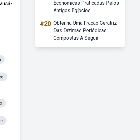
Econômicas Praticadas Pelos
causá-
Antigos Egípcios
#20
Obtenha Uma Fração Geratriz
Das Dízimas Periódicas
Compostas A Seguir
a
co
co
te