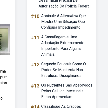
Desarmada Precisa De
Autorização Da Polícia Federal
#10
Assinale A Alternativa Que
Mostra Uma Situação Que
Configura Impedimento
#11
A Camuflagem é Uma
Adaptação Extremamente
Importante Para Alguns
Animais
#12
Segundo Foucault Como O
Poder Se Manifesta Nas
 uma
Estruturas Disciplinares
 pura
raios
#13
Os Nutrientes Sao Absorvidos
Pelas Celulas Intestinais
Estas Apresentam
io
#14
Classifique As Orações