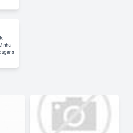
do
Minha
rdagens