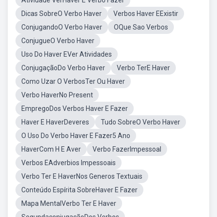
Atividade VerHaver E Verbo Fazer
Dicas SobreO Verbo Haver
Verbos Haver EExistir
ConjugandoO Verbo Haver
OQue Sao Verbos
ConjugueO Verbo Haver
Uso Do Haver EVer Atividades
ConjugaçãoDo Verbo Haver
Verbo TerE Haver
Como Uzar O VerbosTer Ou Haver
Verbo HaverNo Present
EmpregoDos Verbos Haver E Fazer
Haver E HaverDeveres
Tudo SobreO Verbo Haver
O Uso Do Verbo Haver E Fazer5 Ano
HaverCom H E Aver
Verbo FazerImpessoal
Verbos EAdverbios Impessoais
Verbo Ter E HaverNos Generos Textuais
Conteúdo Espírita SobreHaver E Fazer
Mapa MentalVerbo Ter E Haver