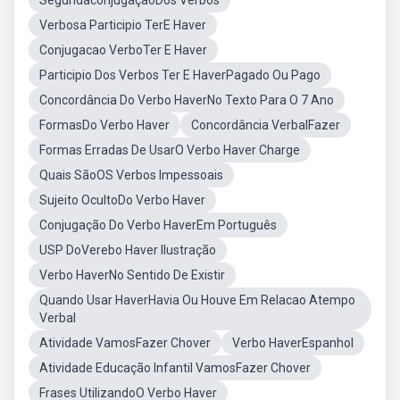
SegundaconjugaçãoDos Verbos
Verbosa Participio TerE Haver
Conjugacao VerboTer E Haver
Participio Dos Verbos Ter E HaverPagado Ou Pago
Concordância Do Verbo HaverNo Texto Para O 7 Ano
FormasDo Verbo Haver
Concordância VerbalFazer
Formas Erradas De UsarO Verbo Haver Charge
Quais SãoOS Verbos Impessoais
Sujeito OcultoDo Verbo Haver
Conjugação Do Verbo HaverEm Português
USP DoVerebo Haver Ilustração
Verbo HaverNo Sentido De Existir
Quando Usar HaverHavia Ou Houve Em Relacao Atempo
Verbal
Atividade VamosFazer Chover
Verbo HaverEspanhol
Atividade Educação Infantil VamosFazer Chover
Frases UtilizandoO Verbo Haver