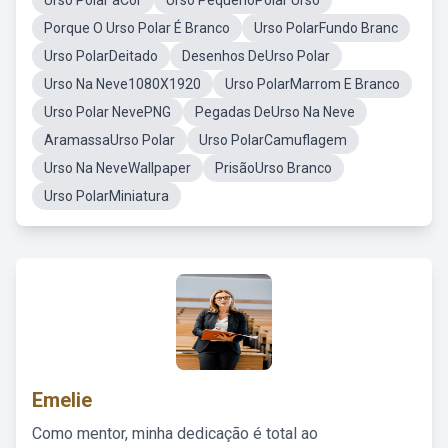
Urso Polar aCor
Urso PequenoPolar Urso
Porque O Urso Polar É Branco
Urso PolarFundo Branc
Urso PolarDeitado
Desenhos DeUrso Polar
Urso Na Neve1080X1920
Urso PolarMarrom E Branco
Urso Polar NevePNG
Pegadas DeUrso Na Neve
AramassaUrso Polar
Urso PolarCamuflagem
Urso Na NeveWallpaper
PrisãoUrso Branco
Urso PolarMiniatura
Emelie
Como mentor, minha dedicação é total ao