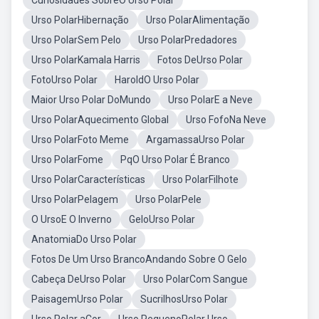
Curiosidades SobreO Urso Polar
Urso PolarHibernação
Urso PolarAlimentação
Urso PolarSem Pelo
Urso PolarPredadores
Urso PolarKamala Harris
Fotos DeUrso Polar
FotoUrso Polar
HaroldO Urso Polar
Maior Urso Polar DoMundo
Urso PolarE a Neve
Urso PolarAquecimento Global
Urso FofoNa Neve
Urso PolarFoto Meme
ArgamassaUrso Polar
Urso PolarFome
PqO Urso Polar É Branco
Urso PolarCaracterísticas
Urso PolarFilhote
Urso PolarPelagem
Urso PolarPele
O UrsoE O Inverno
GeloUrso Polar
AnatomiaDo Urso Polar
Fotos De Um Urso BrancoAndando Sobre O Gelo
Cabeça DeUrso Polar
Urso PolarCom Sangue
PaisagemUrso Polar
SucrilhosUrso Polar