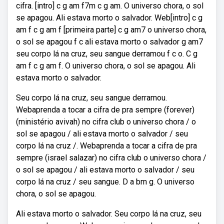
cifra. [intro] c g am f7m c g am. O universo chora, o sol
se apagou. Ali estava morto o salvador. Web[intro] c g
am f c g am f [primeira parte] c g am7 o universo chora,
o sol se apagou f c ali estava morto o salvador g am7
seu corpo lá na cruz, seu sangue derramou f c o. C g
am f c g am f. O universo chora, o sol se apagou. Ali
estava morto o salvador.
Seu corpo lá na cruz, seu sangue derramou.
Webaprenda a tocar a cifra de pra sempre (forever)
(ministério avivah) no cifra club o universo chora / o
sol se apagou / ali estava morto o salvador / seu
corpo lá na cruz /. Webaprenda a tocar a cifra de pra
sempre (israel salazar) no cifra club o universo chora /
o sol se apagou / ali estava morto o salvador / seu
corpo lá na cruz / seu sangue. D a bm g. O universo
chora, o sol se apagou.
Ali estava morto o salvador. Seu corpo lá na cruz, seu