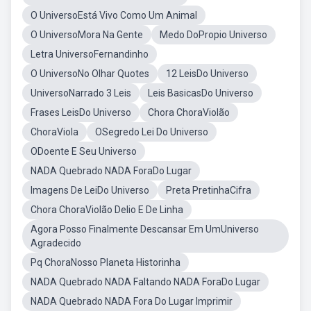
O UniversoEstá Vivo Como Um Animal
O UniversoMora Na Gente
Medo DoPropio Universo
Letra UniversoFernandinho
O UniversoNo Olhar Quotes
12 LeisDo Universo
UniversoNarrado 3 Leis
Leis BasicasDo Universo
Frases LeisDo Universo
Chora ChoraViolão
ChoraViola
OSegredo Lei Do Universo
ODoente E Seu Universo
NADA Quebrado NADA ForaDo Lugar
Imagens De LeiDo Universo
Preta PretinhaCifra
Chora ChoraViolão Delio E De Linha
Agora Posso Finalmente Descansar Em UmUniverso
Agradecido
Pq ChoraNosso Planeta Historinha
NADA Quebrado NADA Faltando NADA ForaDo Lugar
NADA Quebrado NADA Fora Do Lugar Imprimir