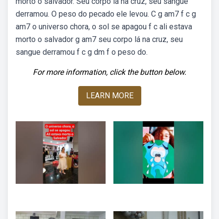
morto o salvador. Seu corpo lá na cruz, seu sangue
derramou. O peso do pecado ele levou. C g am7 f c g
am7 o universo chora, o sol se apagou f c ali estava
morto o salvador g am7 seu corpo lá na cruz, seu
sangue derramou f c g dm f o peso do.
For more information, click the button below.
LEARN MORE