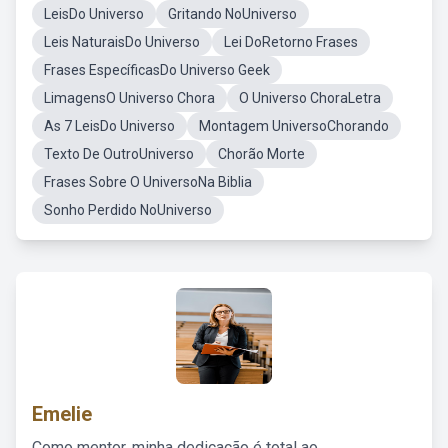
LeisDo Universo
Gritando NoUniverso
Leis NaturaisDo Universo
Lei DoRetorno Frases
Frases EspecíficasDo Universo Geek
LimagensO Universo Chora
O Universo ChoraLetra
As 7 LeisDo Universo
Montagem UniversoChorando
Texto De OutroUniverso
Chorão Morte
Frases Sobre O UniversoNa Biblia
Sonho Perdido NoUniverso
Emelie
Como mentor, minha dedicação é total ao