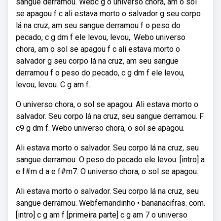
sangue derramou. Webc g o universo chora, am o sol
se apagou f c ali estava morto o salvador g seu corpo
lá na cruz, am seu sangue derramou f o peso do
pecado, c g dm f ele levou, levou,. Webo universo
chora, am o sol se apagou f c ali estava morto o
salvador g seu corpo lá na cruz, am seu sangue
derramou f o peso do pecado, c g dm f ele levou,
levou, levou. C g am f.
O universo chora, o sol se apagou. Ali estava morto o
salvador. Seu corpo lá na cruz, seu sangue derramou. F
c9 g dm f. Webo universo chora, o sol se apagou.
Ali estava morto o salvador. Seu corpo lá na cruz, seu
sangue derramou. O peso do pecado ele levou. [intro] a
e f#m d a e f#m7. O universo chora, o sol se apagou.
Ali estava morto o salvador. Seu corpo lá na cruz, seu
sangue derramou. Webfernandinho • bananacifras. com.
[intro] c g am f [primeira parte] c g am 7 o universo