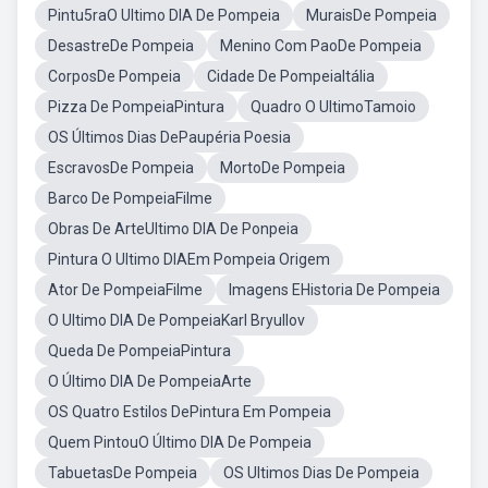
Pintu5raO Ultimo DIA De Pompeia
MuraisDe Pompeia
DesastreDe Pompeia
Menino Com PaoDe Pompeia
CorposDe Pompeia
Cidade De PompeiaItália
Pizza De PompeiaPintura
Quadro O UltimoTamoio
OS Últimos Dias DePaupéria Poesia
EscravosDe Pompeia
MortoDe Pompeia
Barco De PompeiaFilme
Obras De ArteUltimo DIA De Ponpeia
Pintura O Ultimo DIAEm Pompeia Origem
Ator De PompeiaFilme
Imagens EHistoria De Pompeia
O Ultimo DIA De PompeiaKarl Bryullov
Queda De PompeiaPintura
O Último DIA De PompeiaArte
OS Quatro Estilos DePintura Em Pompeia
Quem PintouO Último DIA De Pompeia
TabuetasDe Pompeia
OS Ultimos Dias De Pompeia