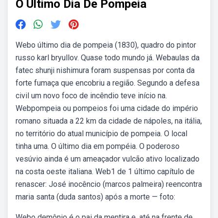
O Ultimo Dia De Pompeia
Webo último dia de pompeia (1830), quadro do pintor
russo karl bryullov. Quase todo mundo já. Webaulas da
fatec shunji nishimura foram suspensas por conta da
forte fumaça que encobriu a região. Segundo a defesa
civil um novo foco de incêndio teve início na.
Webpompeia ou pompeios foi uma cidade do império
romano situada a 22 km da cidade de nápoles, na itália,
no território do atual município de pompeia. O local
tinha uma. O último dia em pompéia. O poderoso
vesúvio ainda é um ameaçador vulcão ativo localizado
na costa oeste italiana. Web1 de 1 último capítulo de
renascer: José inocêncio (marcos palmeira) reencontra
maria santa (duda santos) após a morte — foto:
Webo demônio é o pai da mentira e, até na frente de