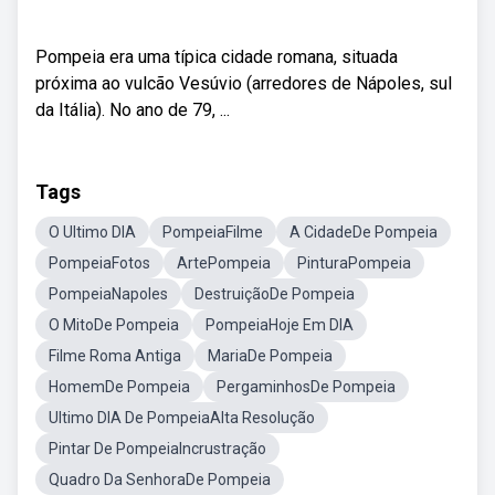
Pompeia era uma típica cidade romana, situada
próxima ao vulcão Vesúvio (arredores de Nápoles, sul
da Itália). No ano de 79, ...
Tags
O Ultimo DIA
PompeiaFilme
A CidadeDe Pompeia
PompeiaFotos
ArtePompeia
PinturaPompeia
PompeiaNapoles
DestruiçãoDe Pompeia
O MitoDe Pompeia
PompeiaHoje Em DIA
Filme Roma Antiga
MariaDe Pompeia
HomemDe Pompeia
PergaminhosDe Pompeia
Ultimo DIA De PompeiaAlta Resolução
Pintar De PompeiaIncrustração
Quadro Da SenhoraDe Pompeia