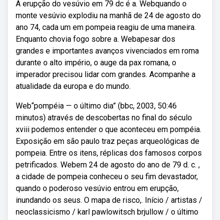
A erupção do vesúvio em 79 dc é a. Webquando o
monte vesúvio explodiu na manhã de 24 de agosto do
ano 74, cada um em pompeia reagiu de uma maneira.
Enquanto chovia fogo sobre a. Webapesar dos
grandes e importantes avanços vivenciados em roma
durante o alto império, o auge da pax romana, o
imperador precisou lidar com grandes. Acompanhe a
atualidade da europa e do mundo.
Web“pompéia — o último dia” (bbc, 2003, 50:46
minutos) através de descobertas no final do século
xviii podemos entender o que aconteceu em pompéia.
Exposição em são paulo traz peças arqueológicas de
pompeia. Entre os itens, réplicas dos famosos corpos
petrificados. Webem 24 de agosto do ano de 79 d. c. ,
a cidade de pompeia conheceu o seu fim devastador,
quando o poderoso vesúvio entrou em erupção,
inundando os seus. O mapa de risco,. Início / artistas /
neoclassicismo / karl pawlowitsch brjullow / o último