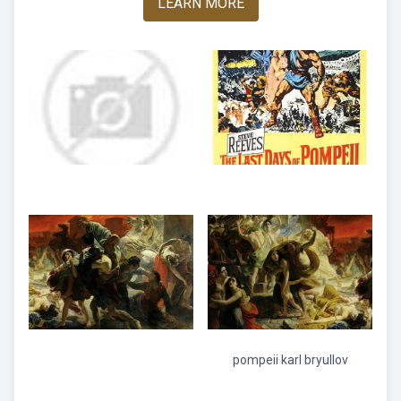
LEARN MORE
pompeii karl bryullov