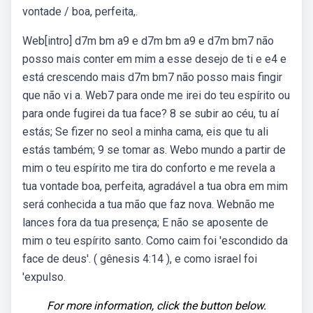
vontade / boa, perfeita,.
Web[intro] d7m bm a9 e d7m bm a9 e d7m bm7 não
posso mais conter em mim a esse desejo de ti e e4 e
está crescendo mais d7m bm7 não posso mais fingir
que não vi a. Web7 para onde me irei do teu espírito ou
para onde fugirei da tua face? 8 se subir ao céu, tu aí
estás; Se fizer no seol a minha cama, eis que tu ali
estás também; 9 se tomar as. Webo mundo a partir de
mim o teu espírito me tira do conforto e me revela a
tua vontade boa, perfeita, agradável a tua obra em mim
será conhecida a tua mão que faz nova. Webnão me
lances fora da tua presença; E não se aposente de
mim o teu espírito santo. Como caim foi 'escondido da
face de deus'. ( gênesis 4:14 ), e como israel foi
'expulso.
For more information, click the button below.