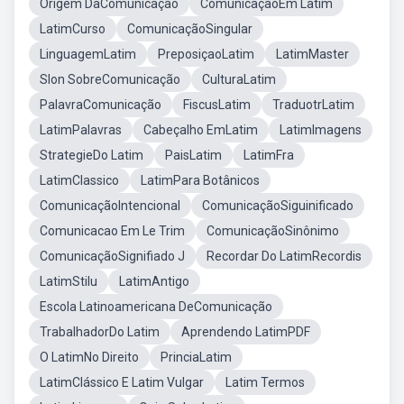
Origem DaComunicação
ComunicaçãoEm Latim
LatimCurso
ComunicaçãoSingular
LinguagemLatim
PreposiçaoLatim
LatimMaster
Slon SobreComunicação
CulturaLatim
PalavraComunicação
FiscusLatim
TraduotrLatim
LatimPalavras
Cabeçalho EmLatim
LatimImagens
StrategieDo Latim
PaisLatim
LatimFra
LatimClassico
LatimPara Botânicos
ComunicaçãoIntencional
ComunicaçãoSiguinificado
Comunicacao Em Le Trim
ComunicaçãoSinônimo
ComunicaçãoSignifiado J
Recordar Do LatimRecordis
LatimStilu
LatimAntigo
Escola Latinoamericana DeComunicação
TrabalhadorDo Latim
Aprendendo LatimPDF
O LatimNo Direito
PrinciaLatim
LatimClássico E Latim Vulgar
Latim Termos