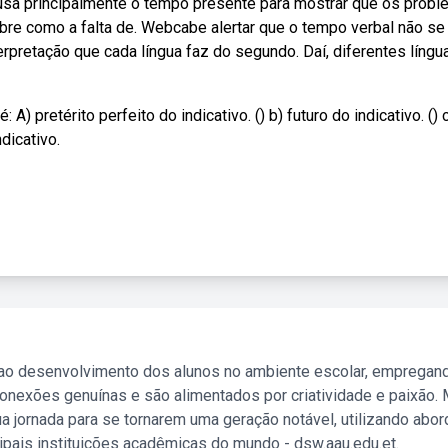
usa principalmente o tempo presente para mostrar que os prob
sobre como a falta de. Webcabe alertar que o tempo verbal não se
rpretação que cada língua faz do segundo. Daí, diferentes língu
 pretérito perfeito do indicativo. () b) futuro do indicativo. () 
ndicativo.
 ao desenvolvimento dos alunos no ambiente escolar, empregan
nexões genuínas e são alimentados por criatividade e paixão. 
a jornada para se tornarem uma geração notável, utilizando abo
ipais instituições acadêmicas do mundo - dsw.aau.edu.et.