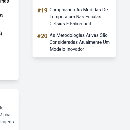
lemas
#19
Comparando As Medidas De
as
Temperatura Nas Escalas
Celsius E Fahrenheit
c)
#20
As Metodologias Ativas São
Consideradas Atualmente Um
Modelo Inovador
do
Minha
rdagens