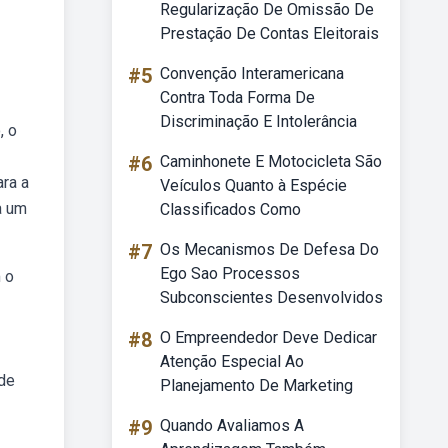
Regularização De Omissão De
Prestação De Contas Eleitorais
#5
Convenção Interamericana
Contra Toda Forma De
Discriminação E Intolerância
, o
#6
Caminhonete E Motocicleta São
ara a
Veículos Quanto à Espécie
a um
Classificados Como
#7
Os Mecanismos De Defesa Do
Ego Sao Processos
 o
Subconscientes Desenvolvidos
#8
O Empreendedor Deve Dedicar
Atenção Especial Ao
 de
Planejamento De Marketing
#9
Quando Avaliamos A