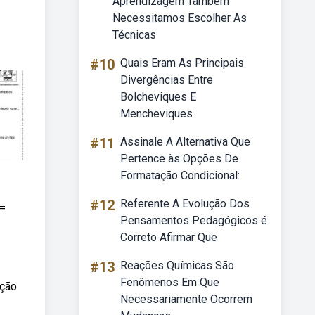
Aprendizagem Também
Necessitamos Escolher As
Técnicas
#10
Quais Eram As Principais
Divergências Entre
Bolcheviques E
Mencheviques
#11
Assinale A Alternativa Que
Pertence às Opções De
Formatação Condicional:
#12
Referente A Evolução Dos
 =
Pensamentos Pedagógicos é
Correto Afirmar Que
#13
Reações Químicas São
Fenômenos Em Que
ação
Necessariamente Ocorrem