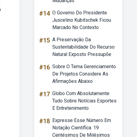
Mudanças
m
e
#14
O Governo Do Presidente
Juscelino Kubitschek Ficou
Marcado No Contexto
#15
A Preservação Da
Sustentabilidade Do Recurso
Natural Exposto Pressupõe
#16
Sobre O Tema Gerenciamento
De Projetos Considere As
Afirmações Abaixo
#17
Globo Com Absolutamente
Tudo Sobre Notícias Esportes
E Entretenimento
#18
Expresse Esse Número Em
Notação Científica. 19
Centésimos De Milésimos