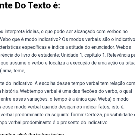
te Do Texto é:
ou interpreta ideias, o que pode ser alcançado com verbos no
Webo que é modo indicativo? Os modos verbais são o indicativo
terísticas específicas e indica a atitude do enunciador. Webos
ência do livro do estudante: Unidade 1, capítulo 1. Relevância p
que assume o verbo e localiza a execução de uma ação ou situ
 ama, teme,.
e do indicativo. A escolha desse tempo verbal tem relação com
ma história. Webtempo verbal é uma das flexões do verbo, o qual
ntre essas variações, o tempo é a única que. Weba) o modo
s esse modo verbal quando desejamos indicar fatos, isto é,
verbal predominante da seguinte forma: Certeza, possibilidade
mpo verbal predominante é o presente do indicativo.
mation, click the button below.