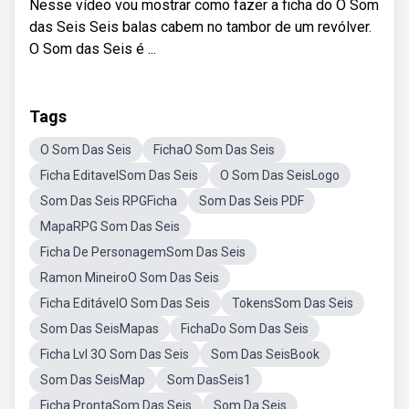
Nesse vídeo vou mostrar como fazer a ficha do O Som
das Seis Seis balas cabem no tambor de um revólver.
O Som das Seis é ...
Tags
O Som Das Seis
FichaO Som Das Seis
Ficha EditavelSom Das Seis
O Som Das SeisLogo
Som Das Seis RPGFicha
Som Das Seis PDF
MapaRPG Som Das Seis
Ficha De PersonagemSom Das Seis
Ramon MineiroO Som Das Seis
Ficha EditávelO Som Das Seis
TokensSom Das Seis
Som Das SeisMapas
FichaDo Som Das Seis
Ficha Lvl 3O Som Das Seis
Som Das SeisBook
Som Das SeisMap
Som DasSeis1
Ficha ProntaSom Das Seis
Som Da Seis