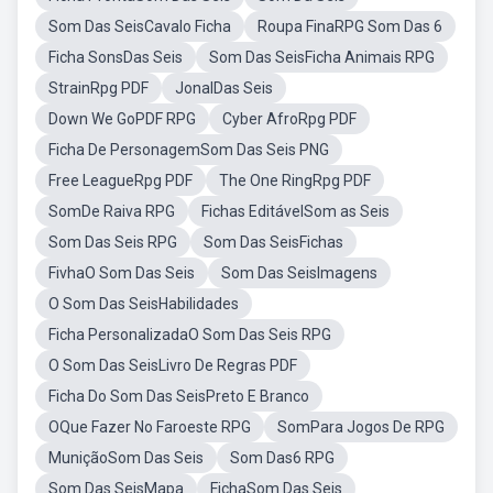
Som Das SeisCavalo Ficha
Roupa FinaRPG Som Das 6
Ficha SonsDas Seis
Som Das SeisFicha Animais RPG
StrainRpg PDF
JonalDas Seis
Down We GoPDF RPG
Cyber AfroRpg PDF
Ficha De PersonagemSom Das Seis PNG
Free LeagueRpg PDF
The One RingRpg PDF
SomDe Raiva RPG
Fichas EditávelSom as Seis
Som Das Seis RPG
Som Das SeisFichas
FivhaO Som Das Seis
Som Das SeisImagens
O Som Das SeisHabilidades
Ficha PersonalizadaO Som Das Seis RPG
O Som Das SeisLivro De Regras PDF
Ficha Do Som Das SeisPreto E Branco
OQue Fazer No Faroeste RPG
SomPara Jogos De RPG
MuniçãoSom Das Seis
Som Das6 RPG
Som Das SeisMapa
FichaSom Das Seis