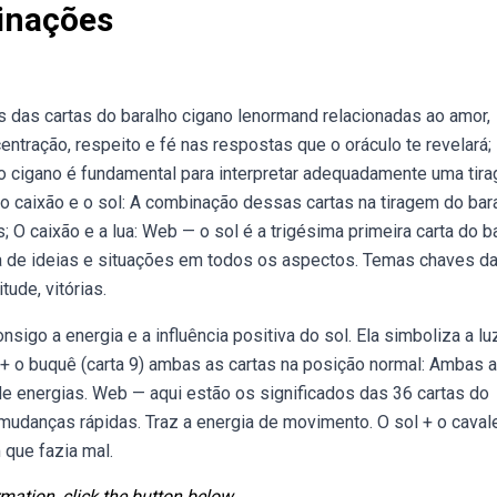
inações
as cartas do baralho cigano lenormand relacionadas ao amor,
ntração, respeito e fé nas respostas que o oráculo te revelará;
ho cigano é fundamental para interpretar adequadamente uma tir
o caixão e o sol: A combinação dessas cartas na tiragem do bar
 O caixão e a lua: Web — o sol é a trigésima primeira carta do b
za de ideias e situações em todos os aspectos. Temas chaves da
tude, vitórias.
sigo a energia e a influência positiva do sol. Ela simboliza a luz
 + o buquê (carta 9) ambas as cartas na posição normal: Ambas 
a de energias. Web — aqui estão os significados das 36 cartas do
 mudanças rápidas. Traz a energia de movimento. O sol + o caval
 que fazia mal.
mation, click the button below.