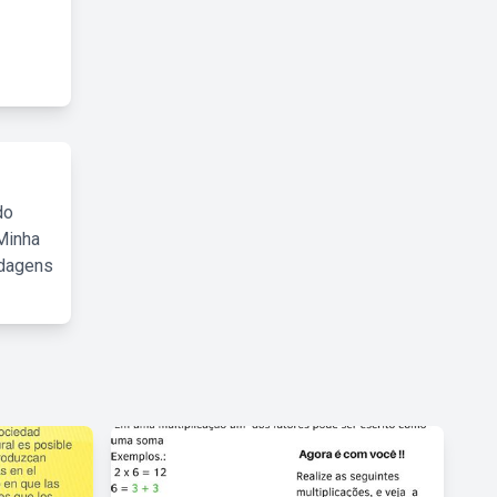
do
Minha
rdagens