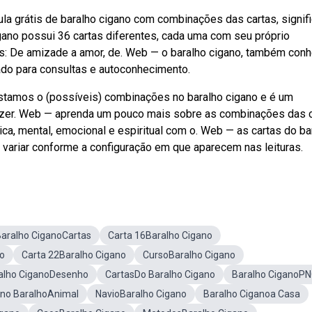
la grátis de baralho cigano com combinações das cartas, signif
gano possui 36 cartas diferentes, cada uma com seu próprio
os: De amizade a amor, de. Web — o baralho cigano, também con
ado para consultas e autoconhecimento.
stamos o (possíveis) combinações no baralho cigano e é um
azer. Web — aprenda um pouco mais sobre as combinações das 
ca, mental, emocional e espiritual com o. Web — as cartas do ba
variar conforme a configuração em que aparecem nas leituras.
aralho CiganoCartas
Carta 16Baralho Cigano
no
Carta 22Baralho Cigano
CursoBaralho Cigano
alho CiganoDesenho
CartasDo Baralho Cigano
Baralho CiganoP
ano BaralhoAnimal
NavioBaralho Cigano
Baralho Ciganoa Casa