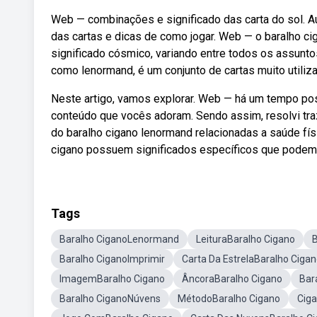
Web — combinações e significado das carta do sol. Au
das cartas e dicas de como jogar. Web — o baralho ci
significado cósmico, variando entre todos os assunt
como lenormand, é um conjunto de cartas muito utiliz
Neste artigo, vamos explorar. Web — há um tempo po
conteúdo que vocês adoram. Sendo assim, resolvi tr
do baralho cigano lenormand relacionadas a saúde físi
cigano possuem significados específicos que podem 
Tags
Baralho CiganoLenormand
LeituraBaralho Cigano
B
Baralho CiganoImprimir
Carta Da EstrelaBaralho Ciga
ImagemBaralho Cigano
ÂncoraBaralho Cigano
Bar
Baralho CiganoNúvens
MétodoBaralho Cigano
Cig