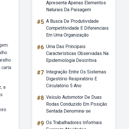
Apresenta Apenas Elementos
Naturais Da Paisagem
#5
A Busca De Produtividade
Competitividade E Diferenciais
Em Uma Organização
agem.
#6
Uma Das Principais
alho
Características Observadas Na
aralho
Epidemiologia Descritiva
 carta
#7
Integração Entre Os Sistemas
Digestório Respiratório E
Circulatório 5 Ano
, a
as
#8
Veículo Automotor De Duas
Rodas Conduzido Em Posição
eiro
Sentada Denomina-se
#9
Os Trabalhadores Informais