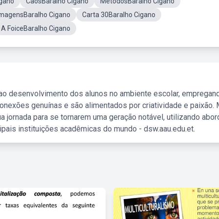
igano
CaosBaralho Cigano
MetodosBaralho Cigano
ImagensBaralho Cigano
Carta 30Baralho Cigano
A FoiceBaralho Cigano
 ao desenvolvimento dos alunos no ambiente escolar, empregan
nexões genuínas e são alimentados por criatividade e paixão. 
a jornada para se tornarem uma geração notável, utilizando abo
ipais instituições acadêmicas do mundo - dsw.aau.edu.et.