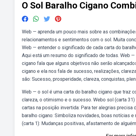
O Sol Baralho Cigano Comb
Web — aprenda um pouco mais sobre as combinações d
relacionamentos e sentimentos com o sol. Muita conce
Web — entender o significado de cada carta do baral
Aqui está um resumo do significado de todas. Web — 
cigano fala que alguns objetivos não serão alcançados;
cigano e ela nos fala de sucesso, realizações, clare
são: Sucesso, prosperidade, clareza, conquistas, pleni
Web — o sol é uma carta do baralho cigano que traz con
clareza, o otimismo e o sucesso. Webo sol (carta 31)
cartas na posição invertida: Para ter alegrias precis
baralho cigano: Simboliza novidades, boas notícias e
(carta 1): Mudanças positivas, afastamento de alguém
For more infor