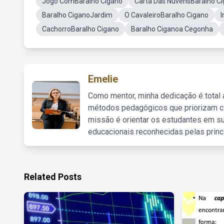
Jogo ComBaralho Cigano
Carta Das NuvensBaralho C
Baralho CiganoJardim
O CavaleiroBaralho Cigano
CachorroBaralho Cigano
Baralho Ciganoa Cegonha
Emelie
Como mentor, minha dedicação é total
métodos pedagógicos que priorizam co
missão é orientar os estudantes em su
educacionais reconhecidas pelas princ
Related Posts