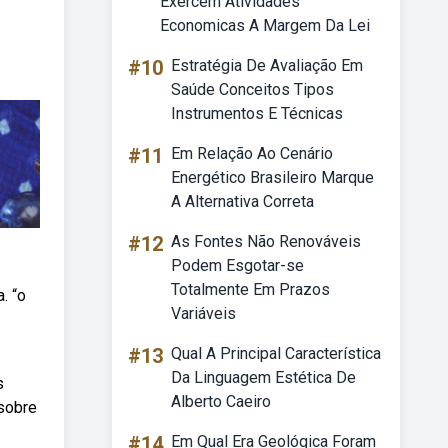
Exercem Atividades
Economicas A Margem Da Lei
#10
Estratégia De Avaliação Em
Saúde Conceitos Tipos
Instrumentos E Técnicas
#11
Em Relação Ao Cenário
Energético Brasileiro Marque
A Alternativa Correta
#12
As Fontes Não Renováveis
Podem Esgotar-se
Totalmente Em Prazos
. “o
Variáveis
#13
Qual A Principal Característica
Da Linguagem Estética De
s
Alberto Caeiro
sobre
#14
Em Qual Era Geológica Foram