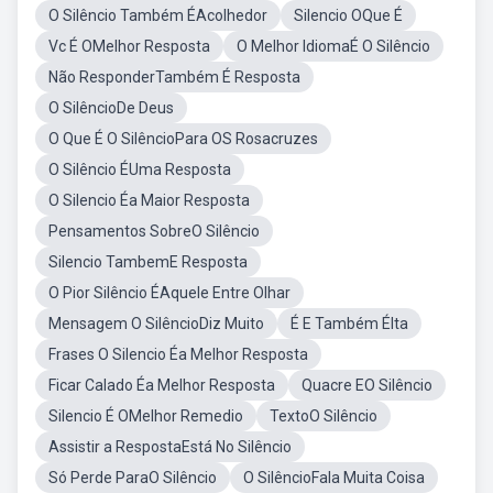
O Silêncio Também ÉAcolhedor
Silencio OQue É
Vc É OMelhor Resposta
O Melhor IdiomaÉ O Silêncio
Não ResponderTambém É Resposta
O SilêncioDe Deus
O Que É O SilêncioPara OS Rosacruzes
O Silêncio ÉUma Resposta
O Silencio Éa Maior Resposta
Pensamentos SobreO Silêncio
Silencio TambemE Resposta
O Pior Silêncio ÉAquele Entre Olhar
Mensagem O SilêncioDiz Muito
É E Também ÉIta
Frases O Silencio Éa Melhor Resposta
Ficar Calado Éa Melhor Resposta
Quacre EO Silêncio
Silencio É OMelhor Remedio
TextoO Silêncio
Assistir a RespostaEstá No Silêncio
Só Perde ParaO Silêncio
O SilêncioFala Muita Coisa