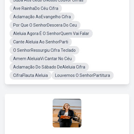
Suba Aos Céus ONosso Louvor Cifras
Ave RainhaDo Céu Cifra
Aclamação AoEvangelho Cifra
Por Que O SenhorDescera Do Ceu
Aleluia Agora É O SenhorQuem Vai Falar
Cante Aleluia Ao SenhorParti
O SenhorRessurgiu Cifra Teclado
Amem AleluiaVi Cantar No Céu
Aclamação Do Sábado DeAleluia Cifra
CifraFlauta Aleluia
Louvemos O SenhorPartitura