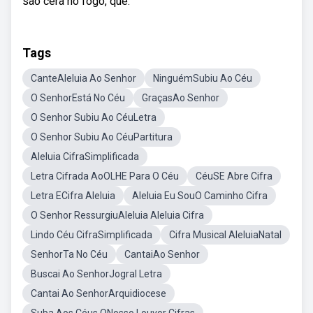
são cera no fogo, que.
Tags
CanteAleluia Ao Senhor
NinguémSubiu Ao Céu
O SenhorEstá No Céu
GraçasAo Senhor
O Senhor Subiu Ao CéuLetra
O Senhor Subiu Ao CéuPartitura
Aleluia CifraSimplificada
Letra Cifrada AoOLHE Para O Céu
CéuSE Abre Cifra
Letra ECifra Aleluia
Aleluia Eu SouO Caminho Cifra
O Senhor RessurgiuAleluia Aleluia Cifra
Lindo Céu CifraSimplificada
Cifra Musical AleluiaNatal
SenhorTa No Céu
CantaiAo Senhor
Buscai Ao SenhorJogral Letra
Cantai Ao SenhorArquidiocese