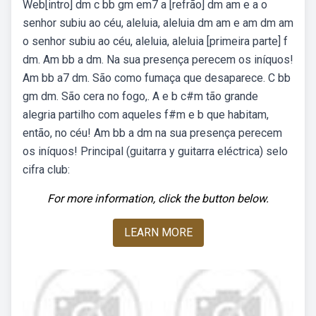
Web[intro] dm c bb gm em7 a [refrão] dm am e a o
senhor subiu ao céu, aleluia, aleluia dm am e am dm am
o senhor subiu ao céu, aleluia, aleluia [primeira parte] f
dm. Am bb a dm. Na sua presença perecem os iníquos!
Am bb a7 dm. São como fumaça que desaparece. C bb
gm dm. São cera no fogo,. A e b c#m tão grande
alegria partilho com aqueles f#m e b que habitam,
então, no céu! Am bb a dm na sua presença perecem
os iníquos! Principal (guitarra y guitarra eléctrica) selo
cifra club:
For more information, click the button below.
LEARN MORE