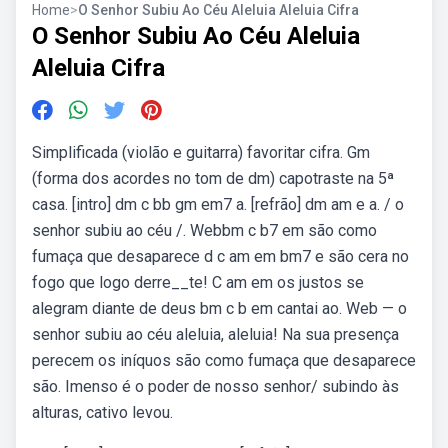
Home
>
O Senhor Subiu Ao Céu Aleluia Aleluia Cifra
O Senhor Subiu Ao Céu Aleluia
Aleluia Cifra
Simplificada (violão e guitarra) favoritar cifra. Gm
(forma dos acordes no tom de dm) capotraste na 5ª
casa. [intro] dm c bb gm em7 a. [refrão] dm am e a. / o
senhor subiu ao céu /. Webbm c b7 em são como
fumaça que desaparece d c am em bm7 e são cera no
fogo que logo derre__te! C am em os justos se
alegram diante de deus bm c b em cantai ao. Web — o
senhor subiu ao céu aleluia, aleluia! Na sua presença
perecem os iníquos são como fumaça que desaparece
são. Imenso é o poder de nosso senhor/ subindo às
alturas, cativo levou.