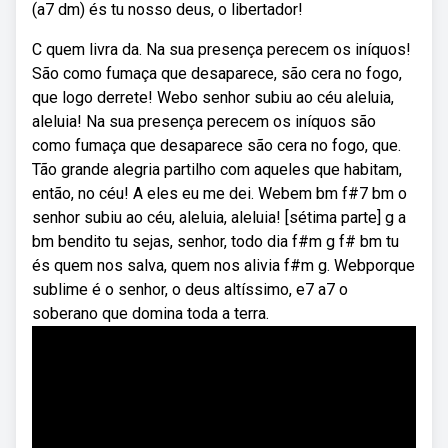
(a7 dm) és tu nosso deus, o libertador!
C quem livra da. Na sua presença perecem os iníquos!
São como fumaça que desaparece, são cera no fogo,
que logo derrete! Webo senhor subiu ao céu aleluia,
aleluia! Na sua presença perecem os iníquos são
como fumaça que desaparece são cera no fogo, que.
Tão grande alegria partilho com aqueles que habitam,
então, no céu! A eles eu me dei. Webem bm f#7 bm o
senhor subiu ao céu, aleluia, aleluia! [sétima parte] g a
bm bendito tu sejas, senhor, todo dia f#m g f# bm tu
és quem nos salva, quem nos alivia f#m g. Webporque
sublime é o senhor, o deus altíssimo, e7 a7 o
soberano que domina toda a terra.