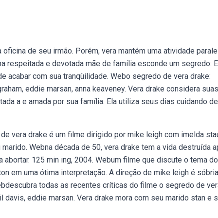
 oficina de seu irmão. Porém, vera mantém uma atividade parale
ma respeitada e devotada mãe de família esconde um segredo: E
ode acabar com sua tranqüilidade. Webo segredo de vera drake:
d graham, eddie marsan, anna keaveney. Vera drake considera sua
ada a e amada por sua família. Ela utiliza seus dias cuidando d
e vera drake é um filme dirigido por mike leigh com imelda sta
u marido. Webna década de 50, vera drake tem a vida destruída 
 a abortar. 125 min ing, 2004. Webum filme que discute o tema do
on em uma ótima interpretação. A direção de mike leigh é sóbria
descubra todas as recentes críticas do filme o segredo de ver
hil davis, eddie marsan. Vera drake mora com seu marido stan e 