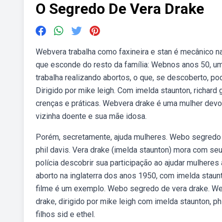
O Segredo De Vera Drake
Webvera trabalha como faxineira e stan é mecânico na
que esconde do resto da família: Webnos anos 50, u
trabalha realizando abortos, o que, se descoberto, p
Dirigido por mike leigh. Com imelda staunton, richar
crenças e práticas. Webvera drake é uma mulher devot
vizinha doente e sua mãe idosa.
Porém, secretamente, ajuda mulheres. Webo segredo d
phil davis. Vera drake (imelda staunton) mora com se
polícia descobrir sua participação ao ajudar mulheres
aborto na inglaterra dos anos 1950, com imelda staunt
filme é um exemplo. Webo segredo de vera drake. Web
drake, dirigido por mike leigh com imelda staunton, p
filhos sid e ethel.