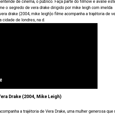
ntende de cinema, o público. Faça parte do filmow e avalie est
me o segredo de vera drake dirigido por mike leigh com imelda
era drake (2004, mike leigh)o filme acompanha a trajétoria de v
 cidade de londres, na d.
era Drake (2004, Mike Leigh)
acompanha a trajétoria de Vera Drake, uma mulher generosa que