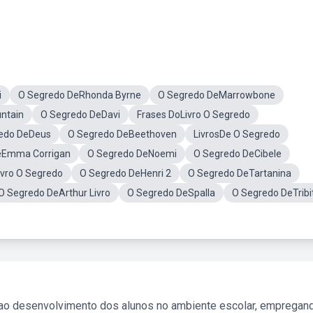
i
O Segredo DeRhonda Byrne
O Segredo DeMarrowbone
ntain
O Segredo DeDavi
Frases DoLivro O Segredo
edo DeDeus
O Segredo DeBeethoven
LivrosDe O Segredo
eEmma Corrigan
O Segredo DeNoemi
O Segredo DeCibele
vro O Segredo
O Segredo DeHenri 2
O Segredo DeTartanina
O Segredo DeArthur Livro
O Segredo DeSpalla
O Segredo DeTribi
 ao desenvolvimento dos alunos no ambiente escolar, empregan