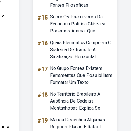
e
Fontes Filosoficas
era
#15
Sobre Os Precursores Da
Economia Política Clássica
Podemos Afirmar Que
#16
Quais Elementos Compõem O
Sistema De Trânsito A
Sinalização Horizontal
#17
No Grupo Fontes Existem
Ferramentas Que Possibilitam
Formatar Um Texto
#18
No Território Brasileiro A
Ausência De Cadeias
Montanhosas Explica Se
#19
Marisa Desenhou Algumas
 mora
Regiões Planas E Rafael