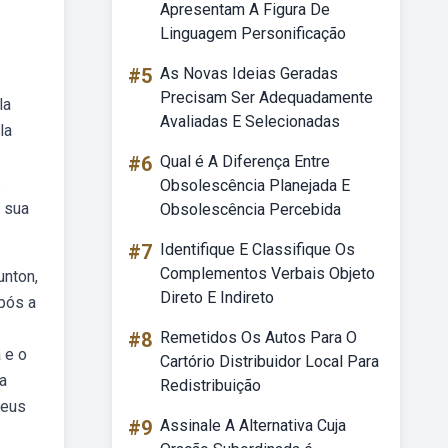
Apresentam A Figura De
Linguagem Personificação
#5
As Novas Ideias Geradas
Precisam Ser Adequadamente
la
Avaliadas E Selecionadas
la
#6
Qual é A Diferença Entre
s
Obsolescência Planejada E
e sua
Obsolescência Percebida
#7
Identifique E Classifique Os
Complementos Verbais Objeto
unton,
Direto E Indireto
após a
#8
Remetidos Os Autos Para O
 e o
Cartório Distribuidor Local Para
a
Redistribuição
seus
#9
Assinale A Alternativa Cuja