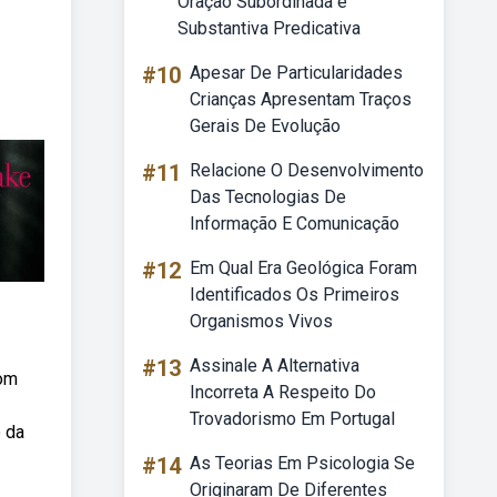
Oração Subordinada é
Substantiva Predicativa
#10
Apesar De Particularidades
Crianças Apresentam Traços
Gerais De Evolução
#11
Relacione O Desenvolvimento
Das Tecnologias De
Informação E Comunicação
#12
Em Qual Era Geológica Foram
Identificados Os Primeiros
Organismos Vivos
#13
Assinale A Alternativa
com
Incorreta A Respeito Do
Trovadorismo Em Portugal
o da
#14
As Teorias Em Psicologia Se
Originaram De Diferentes