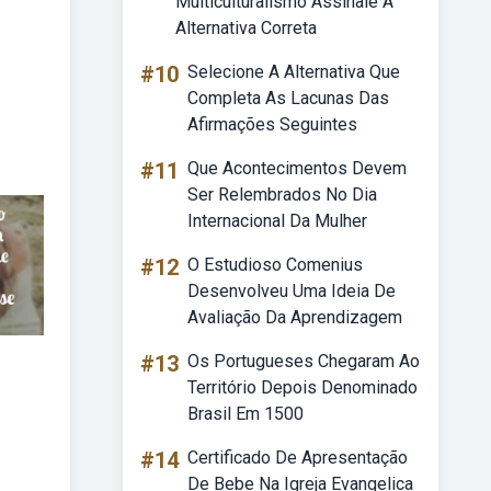
Multiculturalismo Assinale A
Alternativa Correta
#10
Selecione A Alternativa Que
Completa As Lacunas Das
Afirmações Seguintes
#11
Que Acontecimentos Devem
Ser Relembrados No Dia
Internacional Da Mulher
#12
O Estudioso Comenius
Desenvolveu Uma Ideia De
Avaliação Da Aprendizagem
#13
Os Portugueses Chegaram Ao
Território Depois Denominado
Brasil Em 1500
#14
Certificado De Apresentação
De Bebe Na Igreja Evangelica