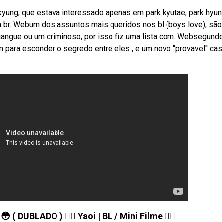
kyung, que estava interessado apenas em park kyutae, park hyu
br. Webum dos assuntos mais queridos nos bl (boys love), são
ngue ou um criminoso, por isso fiz uma lista com. Websegund
m para esconder o segredo entre eles , e um novo ''provavel'' cas
DUBLADO ) 🏳️‍🌈 Yaoi | BL / Mini Filme 🏳️‍🌈