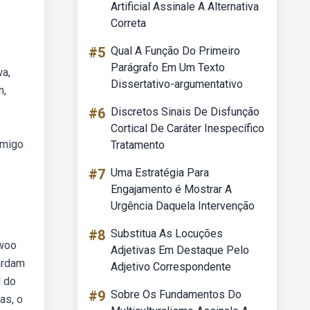
Artificial Assinale A Alternativa
Correta
#5
Qual A Função Do Primeiro
Parágrafo Em Um Texto
wa,
Dissertativo-argumentativo
n,
#6
Discretos Sinais De Disfunção
Cortical De Caráter Inespecífico
amigo
Tratamento
#7
Uma Estratégia Para
e
Engajamento é Mostrar A
Urgência Daquela Intervenção
#8
Substitua As Locuções
 woo
Adjetivas Em Destaque Pelo
uardam
Adjetivo Correspondente
l do
#9
Sobre Os Fundamentos Do
as, o