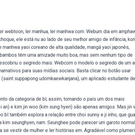
 ler webtoon, ler manhua, ler manhwa com. Webum dia em ampha
oque, ele está nu ao lado de seu melhor amigo de infância, kor
de manhwa yaoi coreano de alta qualidade, mangá yaoi japonês,
 Webambos têm uma amizade muito boa, mas sem nenhum tipo de
g descobriu o segredo mais. Webcom o modelo o segredo de um 
hamativos para suas mídias sociais. Basta clicar no botão usar
 (saint suppapong udomkaewkanjana), um aplicado estudante d
to da categoria de bl, assim, tornando o país um dos mais
i an) e kim jin woo (kim sung hyen) são apenas amigos. Mas jin
o bl também explora a relação entre choi sunny e ji inho, que g
a kim seunghyen, nam. Seunghee pode parecer um garoto norma
 se vestir de mulher e ler histórias em. Agradável como plumeri