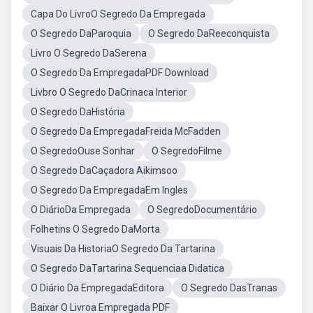
Capa Do LivroO Segredo Da Empregada
O Segredo DaParoquia
O Segredo DaReeconquista
Livro O Segredo DaSerena
O Segredo Da EmpregadaPDF Download
Livbro O Segredo DaCrinaca Interior
O Segredo DaHistória
O Segredo Da EmpregadaFreida McFadden
O SegredoOuse Sonhar
O SegredoFilme
O Segredo DaCaçadora Aikimsoo
O Segredo Da EmpregadaEm Ingles
O DiárioDa Empregada
O SegredoDocumentário
Folhetins O Segredo DaMorta
Visuais Da HistoriaO Segredo Da Tartarina
O Segredo DaTartarina Sequenciaa Didatica
O Diário Da EmpregadaEditora
O Segredo DasTranas
Baixar O Livroa Empregada PDF