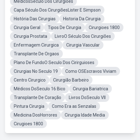
MédicosSéculo Dos Cirurgiões
Capa Século Dos CirurgiõesLister E Simpson
História Das Cirurgias
Historia Da Cirurgia
Cirurgia Geral
Tipos De Cirurgia
Cirurgioes 1800
Cirurgia Prostata
LivroO Século Dos Cirurgiões
Enfermagem Cirurgica
Cirurgia Vascular
Transplante De Orgaos
Plano De FundoO Seculo Dos Cirirguioses
Cirurgias No Seculo 19
Como OSEscravos Viviam
Centro Cirurgico
Cirurgião Barbeiro
Médicos DoSeculo 16 Bico
Cirurgia Bariatrica
Transplante De Coração
Livros DoSeculo VII
Pintura Cirurgia
Como Era as Senzalas
Medicina DosHorrores
Cirurgia Idade Media
Cirugioes 1800