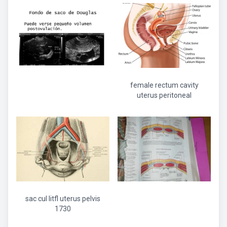
female rectum cavity
uterus peritoneal
sac cul litfl uterus pelvis
1730