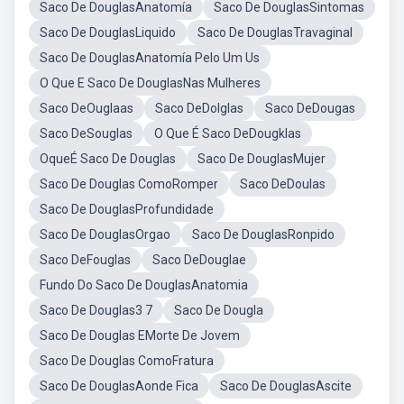
Saco De DouglasAnatomía
Saco De DouglasSintomas
Saco De DouglasLiquido
Saco De DouglasTravaginal
Saco De DouglasAnatomía Pelo Um Us
O Que E Saco De DouglasNas Mulheres
Saco DeOuglaas
Saco DeDolglas
Saco DeDougas
Saco DeSouglas
O Que É Saco DeDougklas
OqueÉ Saco De Douglas
Saco De DouglasMujer
Saco De Douglas ComoRomper
Saco DeDoulas
Saco De DouglasProfundidade
Saco De DouglasOrgao
Saco De DouglasRonpido
Saco DeFouglas
Saco DeDouglae
Fundo Do Saco De DouglasAnatomia
Saco De Douglas3 7
Saco De Dougla
Saco De Douglas EMorte De Jovem
Saco De Douglas ComoFratura
Saco De DouglasAonde Fica
Saco De DouglasAscite