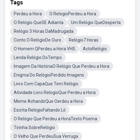
Tags
Perdeu a Hora
O RelogioPerdeu a Hora
O Relógio QueSE Adianta
Um Relógio QueDesperta
Relógio 3 Horas DaMadrugada
Conto O RelógioDe Ouro
Relógio7 Horas
O Homem QPerdeu a Hora VHS
ActoRelógio
Lenda Relógio DoTempo
Imagem Da HistóriaO Relógio Que Perdeu a Hora
Enigma Do RelógioPerdido Imagens
Livro Com CapaQue Tem Relógio
Atividade Livro RelogioQue Perdeu a Hora
Meme AchandoQue Oerdeu a Hora
Escrita RelógioFaltando Ló
O Relógio Que Perdeu a HoraTexto Poema
Tirinha SobreRelógio
O Velho Que PerdeuSua Verruga