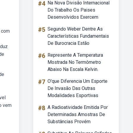
#4
Na Nova Divisão Internacional
Do Trabalho Os Paises
Desenvolvidos Exercem
#5
Segundo Weber Dentre As
m com
Características Fundamentais
De Burocracia Estão
aduz
de
#6
Represente A Temperatura
Mostrada No Termômetro
Abaixo Na Escala Kelvin.
de
#7
O'que Diferencia Um Esporte
De Invasão Das Outras
Modalidades Esportivas
vel
ão vem
#8
A Radioatividade Emitida Por
Determinadas Amostras De
Substâncias Provém