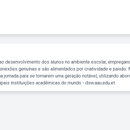
 ao desenvolvimento dos alunos no ambiente escolar, empregan
nexões genuínas e são alimentados por criatividade e paixão. 
a jornada para se tornarem uma geração notável, utilizando abo
ipais instituições acadêmicas do mundo - dsw.aau.edu.et.