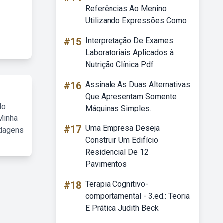
Referências Ao Menino
Utilizando Expressões Como
#15
Interpretação De Exames
Laboratoriais Aplicados à
Nutrição Clínica Pdf
#16
Assinale As Duas Alternativas
Que Apresentam Somente
do
Máquinas Simples.
Minha
#17
Uma Empresa Deseja
rdagens
Construir Um Edifício
Residencial De 12
Pavimentos
#18
Terapia Cognitivo-
comportamental - 3.ed.: Teoria
E Prática Judith Beck