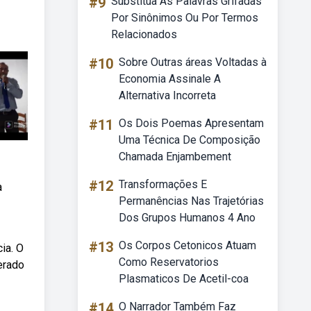
#9
Substitua As Palavras Grifadas
Por Sinônimos Ou Por Termos
Relacionados
#10
Sobre Outras áreas Voltadas à
Economia Assinale A
Alternativa Incorreta
#11
Os Dois Poemas Apresentam
Uma Técnica De Composição
Chamada Enjambement
#12
Transformações E
a
Permanências Nas Trajetórias
Dos Grupos Humanos 4 Ano
#13
Os Corpos Cetonicos Atuam
ia. O
Como Reservatorios
erado
Plasmaticos De Acetil-coa
#14
O Narrador Também Faz