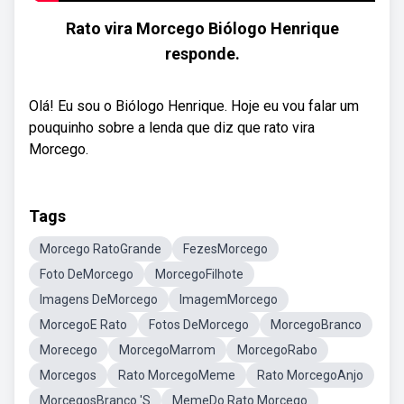
Rato vira Morcego Biólogo Henrique
responde.
Olá! Eu sou o Biólogo Henrique. Hoje eu vou falar um
pouquinho sobre a lenda que diz que rato vira
Morcego.
Tags
Morcego RatoGrande
FezesMorcego
Foto DeMorcego
MorcegoFilhote
Imagens DeMorcego
ImagemMorcego
MorcegoE Rato
Fotos DeMorcego
MorcegoBranco
Morecego
MorcegoMarrom
MorcegoRabo
Morcegos
Rato MorcegoMeme
Rato MorcegoAnjo
MorcegosBranco 'S
MemeDo Rato Morcego