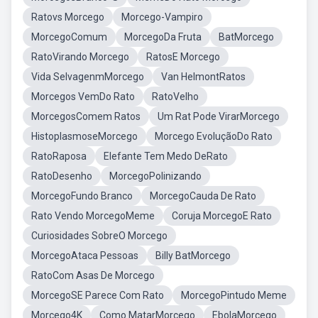
Ratovs Morcego
Morcego-Vampiro
MorcegoComum
MorcegoDa Fruta
BatMorcego
RatoVirando Morcego
RatosE Morcego
Vida SelvagenmMorcego
Van HelmontRatos
Morcegos VemDo Rato
RatoVelho
MorcegosComem Ratos
Um Rat Pode VirarMorcego
HistoplasmoseMorcego
Morcego EvoluçãoDo Rato
RatoRaposa
Elefante Tem Medo DeRato
RatoDesenho
MorcegoPolinizando
MorcegoFundo Branco
MorcegoCauda De Rato
Rato Vendo MorcegoMeme
Coruja MorcegoE Rato
Curiosidades SobreO Morcego
MorcegoAtaca Pessoas
Billy BatMorcego
RatoCom Asas De Morcego
MorcegoSE Parece Com Rato
MorcegoPintudo Meme
Morcego4K
Como MatarMorcego
EbolaMorcego