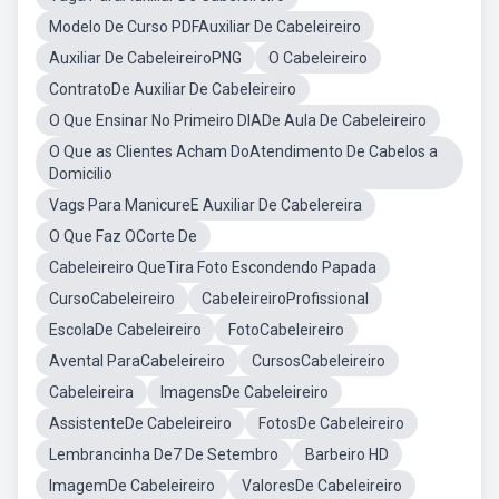
Modelo De Curso PDFAuxiliar De Cabeleireiro
Auxiliar De CabeleireiroPNG
O Cabeleireiro
ContratoDe Auxiliar De Cabeleireiro
O Que Ensinar No Primeiro DIADe Aula De Cabeleireiro
O Que as Clientes Acham DoAtendimento De Cabelos a
Domicilio
Vags Para ManicureE Auxiliar De Cabelereira
O Que Faz OCorte De
Cabeleireiro QueTira Foto Escondendo Papada
CursoCabeleireiro
CabeleireiroProfissional
EscolaDe Cabeleireiro
FotoCabeleireiro
Avental ParaCabeleireiro
CursosCabeleireiro
Cabeleireira
ImagensDe Cabeleireiro
AssistenteDe Cabeleireiro
FotosDe Cabeleireiro
Lembrancinha De7 De Setembro
Barbeiro HD
ImagemDe Cabeleireiro
ValoresDe Cabeleireiro