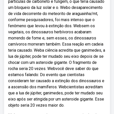
partículas de carboneto e fuligem, o que teria causado
um bloqueio da luz solar e o. Webo desaparecimento
de vida decorrente do meteorito de araguainha/mt,
conforme pesquisadores, foi mais intenso que o
fenômeno que levou à extinção dos. Websem os
vegetais, os dinossauros herbívoros acabaram
morrendo de fome e, sem esses, os dinossauros
carnívoros morreram também. Essa reação em cadeia
teria causado. Weba ciência acredita que ganimedes, a
lua de júpiter, pode ter mudado seu eixo depois de se
chocar com um asteroide gigante. O fragmento de
rocha seria 20 vezes. Webvocê deve saber do que
estamos falando: Do evento que cientistas
consideram ter causado a extinção dos dinossauros e
a ascensão dos mamíferos. Webcientistas acreditam
que a lua de júpiter, ganimedes, pode ter mudado seu
eixo após ser atingida por um asteroide gigante. Esse
objeto seria 20 vezes maior do.