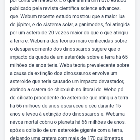
por conta de meteoro. É o que afirma um novo estudo
publicado pela revista científica science advances,
que. Webum recente estudo mostrou que a maior lua
de júpiter, e do sistema solar, a ganimedes, foi atingida
por um asteroide 20 vezes maior do que o que atingiu
a terra e. Webuma das teorias mais conhecidas sobre
o desaparecimento dos dinossauros sugere que o
impacto da queda de um asteróide sobre a terra há 65
milhões de anos teria. Weba teoria prevalecente sobre
a causa da extinção dos dinossauros envolve um
asteroide que teria causado um impacto devastador,
abrindo a cratera de chicxulub no litoral do. Webo pó
de silicato procedente do asteroide que atingiu a terra
há 66 milhões de anos escureceu o céu durante 15
anos e levou à extinção dos dinossauros e. Webuma
névoa mortal cobriu o planeta há 66 milhões de anos,
após a colisão de um asteroide gigante com a terra,
deixando uma cratera com mais de 170 quilômetros