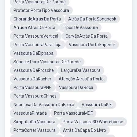
Porta VassourasDe Parede
Protetor PortaTipo Vassoura
ChorandoAtrás Da Porta
Atrás Da PortaSongbook
Arruda AtrasDa Porta
Tipos DeVassoura
Porta VassouraVertical
CarvãoAtrás Da Porta
Porta VassouraPara Loja
Vassoura PortaSuperior
Vassoura DaElphaba
Suporte Para VassourasDe Parede
Vassoura DaProsche
LarguraDa Vassoura
Vassoura DaKacher
Atenção AtrasDa Porta
Porta VassouraPNG
Vassoura DaRoça
Porta VassouraChines
Nebulosa Da Vassoura DaBruxa
Vassoura DaKiki
VassouraPintada
Porta VassouraMDF
SimpatiaDa Vassoura
Porta Vassoura3D Wherehouse
PortaCorrer Vassoura
Atrás DaCapa Do Livro