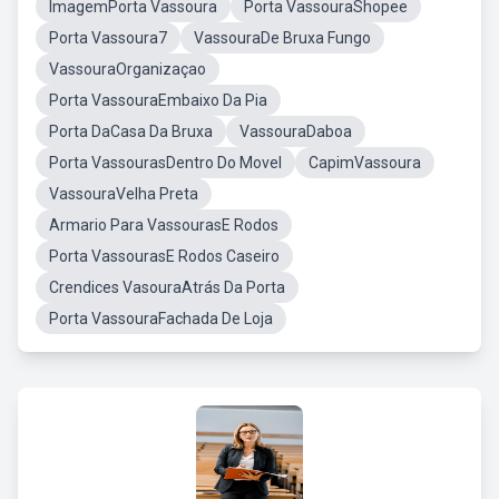
ImagemPorta Vassoura
Porta VassouraShopee
Porta Vassoura7
VassouraDe Bruxa Fungo
VassouraOrganizaçao
Porta VassouraEmbaixo Da Pia
Porta DaCasa Da Bruxa
VassouraDaboa
Porta VassourasDentro Do Movel
CapimVassoura
VassouraVelha Preta
Armario Para VassourasE Rodos
Porta VassourasE Rodos Caseiro
Crendices VasouraAtrás Da Porta
Porta VassouraFachada De Loja