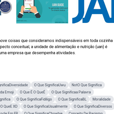
nove coisas que consideramos indispensáveis em toda cozinha
pecto conceitual, a unidade de alimentação e nutrição (uan) é
e uma empresa que desempenha atividades.
nificaDiversidade
O Que SignificaUwu
NotO Que Significa
ada Emoji
O Que É O QueÉ
O Que Significaa Palavra
gnifica
O Que SignificaFidiligo
O Que SignificaBL
Moralidade
O QueE XD
O Que SignificaUsualmente
O Que SignificaDiversos
Socle Em FR
O Que SignificaChowbie
Conceito De Racismo