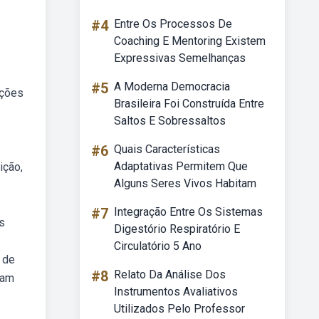
#4
Entre Os Processos De
Coaching E Mentoring Existem
Expressivas Semelhanças
#5
A Moderna Democracia
ações
Brasileira Foi Construída Entre
Saltos E Sobressaltos
#6
Quais Características
Adaptativas Permitem Que
ição,
Alguns Seres Vivos Habitam
#7
Integração Entre Os Sistemas
s
Digestório Respiratório E
Circulatório 5 Ano
 de
#8
Relato Da Análise Dos
sam
Instrumentos Avaliativos
Utilizados Pelo Professor