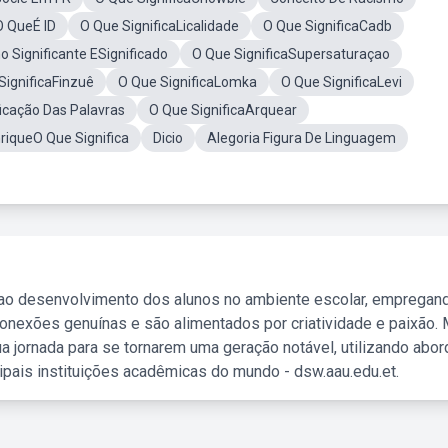
O QueÉ ID
O Que SignificaLicalidade
O Que SignificaCadb
o Significante ESignificado
O Que SignificaSupersaturaçao
SignificaFinzuê
O Que SignificaLomka
O Que SignificaLevi
ficação Das Palavras
O Que SignificaArquear
riqueO Que Significa
Dicio
Alegoria Figura De Linguagem
 ao desenvolvimento dos alunos no ambiente escolar, empregan
nexões genuínas e são alimentados por criatividade e paixão. 
a jornada para se tornarem uma geração notável, utilizando abo
ipais instituições acadêmicas do mundo - dsw.aau.edu.et.