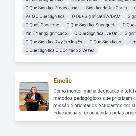
O Que SignificaPredecessor
SignificadoDas Cores
VeltaO Que Significa
O Que SignificaCEA/DAM
Sign
O QueÉ Concerne
O Que SignificaShangueti
O Que 
Yin E YangSignificado
O Que SignificaLive On
Signi
O Que SignificaRwy Em Inglês
O Que SignificaV
Hen
O Que Significa O OCortado 2 Vezes
Emelie
Como mentor, minha dedicação é total
métodos pedagógicos que priorizam co
missão é orientar os estudantes em su
educacionais reconhecidas pelas princ