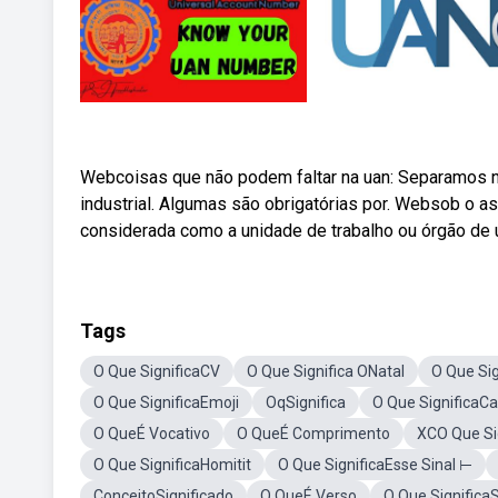
Webcoisas que não podem faltar na uan: Separamos 
industrial. Algumas são obrigatórias por. Websob o as
considerada como a unidade de trabalho ou órgão d
Tags
O Que SignificaCV
O Que Significa ONatal
O Que Sig
O Que SignificaEmoji
OqSignifica
O Que SignificaC
O QueÉ Vocativo
O QueÉ Comprimento
XCO Que Si
O Que SignificaHomitit
O Que SignificaEsse Sinal ⊢
ConceitoSignificado
O QueÉ Verso
O Que Significa