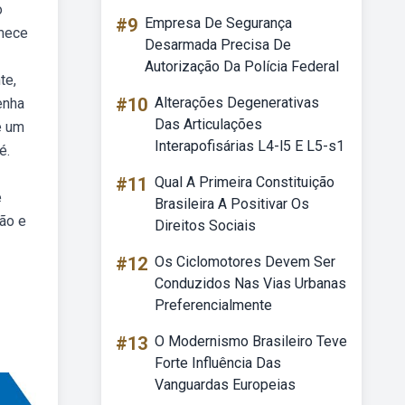
o
#9
Empresa De Segurança
omece
Desarmada Precisa De
Autorização Da Polícia Federal
te,
#10
Alterações Degenerativas
enha
Das Articulações
é um
Interapofisárias L4-l5 E L5-s1
é.
#11
Qual A Primeira Constituição
e
Brasileira A Positivar Os
ão e
Direitos Sociais
#12
Os Ciclomotores Devem Ser
Conduzidos Nas Vias Urbanas
Preferencialmente
#13
O Modernismo Brasileiro Teve
Forte Influência Das
Vanguardas Europeias