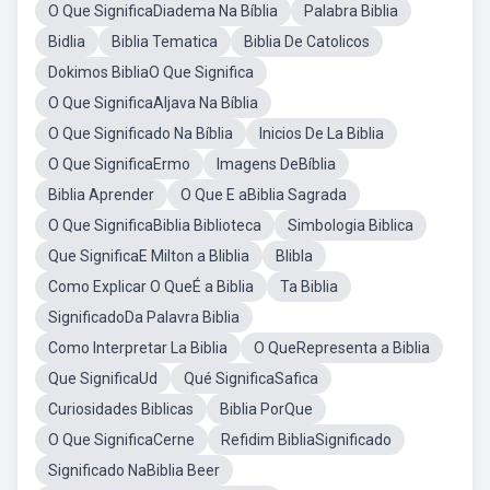
O Que SignificaDiadema Na Bíblia
Palabra Biblia
Bidlia
Biblia Tematica
Biblia De Catolicos
Dokimos BibliaO Que Significa
O Que SignificaAljava Na Bíblia
O Que Significado Na Bíblia
Inicios De La Biblia
O Que SignificaErmo
Imagens DeBíblia
Biblia Aprender
O Que E aBiblia Sagrada
O Que SignificaBiblia Biblioteca
Simbologia Biblica
Que SignificaE Milton a Bliblia
Blibla
Como Explicar O QueÉ a Biblia
Ta Biblia
SignificadoDa Palavra Biblia
Como Interpretar La Biblia
O QueRepresenta a Biblia
Que SignificaUd
Qué SignificaSafica
Curiosidades Biblicas
Biblia PorQue
O Que SignificaCerne
Refidim BibliaSignificado
Significado NaBiblia Beer