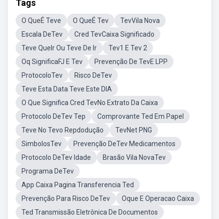
Tags
O QueÉ Teve
O QueÉ Tev
TevVila Nova
Escala DeTev
Cred TevCaixa Significado
Teve QueIr Ou Teve De Ir
Tev1 E Tev 2
Oq SignificaFJ E Tev
Prevenção De TevE LPP
ProtocoloTev
Risco DeTev
Teve Esta Data Teve Este DIA
O Que Significa Cred TevNo Extrato Da Caixa
Protocolo DeTev Tep
Comprovante Ted Em Papel
Teve No Tevo Repdodução
TevNet PNG
SimbolosTev
Prevenção DeTev Medicamentos
Protocolo DeTev Idade
Brasão Vila NovaTev
Programa DeTev
App Caixa Pagina Transferencia Ted
Prevenção Para Risco DeTev
Oque E Operacao Caixa
Ted Transmissão Eletrônica De Documentos