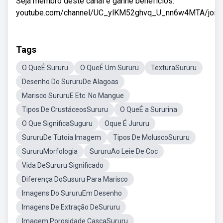
Seja membro deste canal e ganhe benefícios:
youtube.com/channel/UC_ylKM52ghvq_U_nn6w4MTA/join.
Tags
O QueÉ Sururu
O QueÉ Um Sururu
TexturaSururu
Desenho Do SururuDe Alagoas
Marisco SururuE Etc. No Mangue
Tipos De CrustáceosSururu
O QueÉ a Sururina
O Que SignificaSuguru
Oque É Jururu
SururuDe Tutoia Imagem
Tipos De MoluscoSururu
SururuMorfologia
SururuAo Leie De Coc
Vida DeSururu Significado
Diferença DoSusuru Para Marisco
Imagens Do SururuEm Desenho
Imagens De Extração DeSururu
Imagem Porosidade CascaSururu