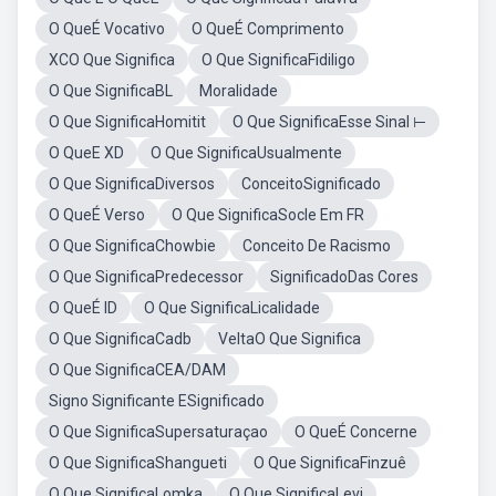
O QueÉ Vocativo
O QueÉ Comprimento
XCO Que Significa
O Que SignificaFidiligo
O Que SignificaBL
Moralidade
O Que SignificaHomitit
O Que SignificaEsse Sinal ⊢
O QueE XD
O Que SignificaUsualmente
O Que SignificaDiversos
ConceitoSignificado
O QueÉ Verso
O Que SignificaSocle Em FR
O Que SignificaChowbie
Conceito De Racismo
O Que SignificaPredecessor
SignificadoDas Cores
O QueÉ ID
O Que SignificaLicalidade
O Que SignificaCadb
VeltaO Que Significa
O Que SignificaCEA/DAM
Signo Significante ESignificado
O Que SignificaSupersaturaçao
O QueÉ Concerne
O Que SignificaShangueti
O Que SignificaFinzuê
O Que SignificaLomka
O Que SignificaLevi