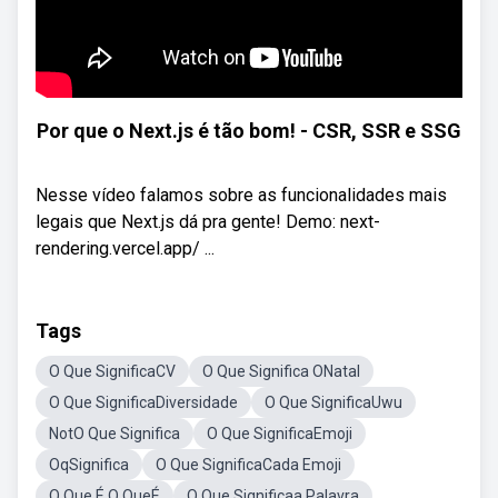
Por que o Next.js é tão bom! - CSR, SSR e SSG
Nesse vídeo falamos sobre as funcionalidades mais
legais que Next.js dá pra gente! Demo: next-
rendering.vercel.app/ ...
Tags
O Que SignificaCV
O Que Significa ONatal
O Que SignificaDiversidade
O Que SignificaUwu
NotO Que Significa
O Que SignificaEmoji
OqSignifica
O Que SignificaCada Emoji
O Que É O QueÉ
O Que Significaa Palavra