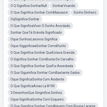
O Q Significa SonharNull
SonharVoando
O Que Significa Sonhar ComMassacre
Sonho Dinheiro
OqSignifica Sonhar
O Que SignificaViver O Sonho Acordado
Sonhar QueTá Grávida Significado
Oque SonhosLascivos Significa
Oque SiggnificaaSonhar Comdifunto
O Que Significa Sonhar QueEstava Gravida
O Significa Sonhar ComBosta De Carvalho
O Que Significa Sonhar QueFui Assediada
O Que Siguinifica Sonhar ComBastante Gados
Oque SignificaSonha Com Asidente
O Que SignificaAviao La 8190
3 DesenhosQue Singnifica Sonhos
Oque SignificaSonha Com Esqueiro
O Que Significa Sonhar ComAlguem Com Roupa Laranja