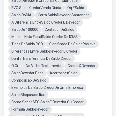
Saldo Devedor E CredorNa Contabilidade
EVO Saldo CredorVenda Diária
Oq ESaldo
Saldo DoDIA
Carta SaldoDevedor Santander
A Diferencia EntreSaldo Credor E Devedor
SaldoDe 100000
Contador DeSaldo
Modelo Nota FiscalSaldo Credor Do ICMS
Tipos DeSaldo PCO
Significado De SaldoPositivo
Diferencas Entre SaldoDevedor E Credor
Danfe Transferencia DeSaldo Credor
O CredorNo Velho Testamento
CredorX Devedor
SaldoDevedor Price
AcertosbetSaldo
Composição DeSaldo
Exemplos De Saldo CredorDe Uma Empresa
SaldoBloqueado Itau
Como Saber SEO SaldoE Devedor Ou Credor
Fórmula SaldoDevedor