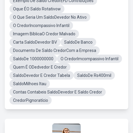
Exemplo De Saldo CredorEFD Contribuções
Oque ÉO Saldo Rotativow
O Que Seria Um SaldoDevedor No Ativo
O CredorIncompassivo Infantil
Imagem BíblicaO Credor Malvado
Carta SaldoDevedor BV
SaldoDe Banco
Documento De Saldo CredorCom a Empresa
SaldoDe 1000000000
O CredorImcompassivo Infantil
Quem É ODedvedor E Credor
SaldoDevedor E Credor Tabela
SaldoDe Rs400mil
SaldoMilhoes Itau
Contas Contabeis SaldoDevedor E Saldo Credor
CredorPignoratício