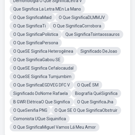
Demonologia O Que SignificaLetra V
Que Significa La Letra MEn La Mano
O Que SignificaMaid
O Que SignificaDLMMJV
O Que SignificaTi
O Que SignificaCorrobora
O Que SignificaPolística
Que SignificaTsintaossauros
O Que SignificaPersona
O QueSE Significa Heterogênea
Significado DeJoao
O Que SignificaGabou SE
O QueSE Significa Cefalocaudal
O QueSE Significa Tumjumbim
O Que SignificaEGDVEG DFC V
O QueÉ SM
Significado DoNome Rafaela
Biografía QuéSignifica
B GWR ElétricaO Que Significa
O Que SignificaJha
O QueSenifia PNG
O Que SE O Que SignificaObstruir
Comonista UQue Siquinifica
O Que SignificaMiguel Vamos Lá Meu Amor