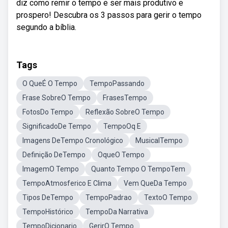
diz como remir o tempo e ser mais produtivo e
prospero! Descubra os 3 passos para gerir o tempo
segundo a bíblia.
Tags
O QueÉ O Tempo
TempoPassando
Frase SobreO Tempo
FrasesTempo
FotosDo Tempo
Reflexão SobreO Tempo
SignificadoDe Tempo
TempoOq E
Imagens DeTempo Cronológico
MusicalTempo
Definição DeTempo
OqueO Tempo
ImagemO Tempo
Quanto Tempo O TempoTem
TempoAtmosferico E Clima
Vem QueDa Tempo
Tipos DeTempo
TempoPadrao
TextoO Tempo
TempoHistórico
TempoDa Narrativa
TempoDicionario
GerirO Tempo