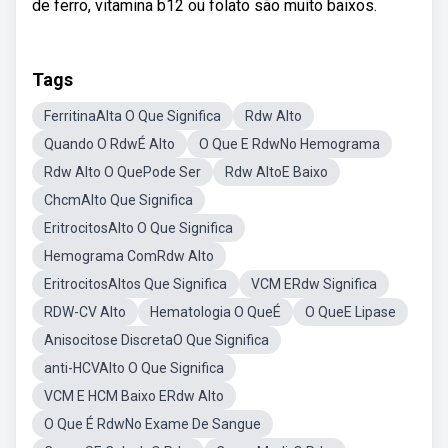
de ferro, vitamina b12 ou folato são muito baixos.
Tags
FerritinaAlta O Que Significa
Rdw Alto
Quando O RdwÉ Alto
O Que E RdwNo Hemograma
Rdw Alto O QuePode Ser
Rdw AltoE Baixo
ChcmAlto Que Significa
EritrocitosAlto O Que Significa
Hemograma ComRdw Alto
EritrocitosAltos Que Significa
VCM ERdw Significa
RDW-CV Alto
Hematologia O QueÉ
O QueE Lipase
Anisocitose DiscretaO Que Significa
anti-HCVAlto O Que Significa
VCM E HCM Baixo ERdw Alto
O Que É RdwNo Exame De Sangue