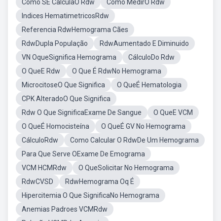
Como SE CalculaO Rdw
Como MedirO Rdw
Indices HematimetricosRdw
Referencia RdwHemograma Cães
RdwDupla População
RdwAumentado E Diminuido
VN OqueSignifica Hemograma
CálculoDo Rdw
O QueE Rdw
O Que É RdwNo Hemograma
MicrocitoseO Que Significa
O QueÉ Hematologia
CPK AlteradoO Que Significa
Rdw O Que SignificaExame De Sangue
O QueE VCM
O QueÉ Homocisteína
O QueÉ GV No Hemograma
CálculoRdw
Como Calcular O RdwDe Um Hemograma
Para Que Serve OExame De Emograma
VCM HCMRdw
O QueSolicitar No Hemograma
RdwCVSD
RdwHemograma Oq É
Hipercitemia O Que SignificaNo Hemograma
Anemias Padroes VCMRdw