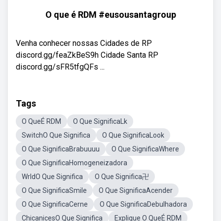
O que é RDM #eusousantagroup
Venha conhecer nossas Cidades de RP
discord.gg/feaZkBeS9h Cidade Santa RP
discord.gg/sFR5tfgQFs ...
Tags
O QueÉ RDM
O Que SignificaLk
SwitchO Que Significa
O Que SignificaLook
O Que SignificaBrabuuuu
O Que SignificaWhere
O Que SignificaHomogeneizadora
WrldO Que Significa
O Que Significa卍
O Que SignificaSmile
O Que SignificaAcender
O Que SignificaCerne
O Que SignificaDebulhadora
ChicanicesO Que Significa
Explique O QueÉ RDM