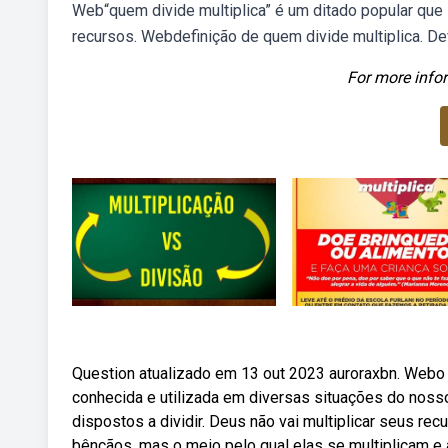
Web“quem divide multiplica” é um ditado popular que 
recursos. Webdefinição de quem divide multiplica. Def
For more infor
Question atualizado em 13 out 2023 auroraxbn. Webo 
conhecida e utilizada em diversas situações do noss
dispostos a dividir. Deus não vai multiplicar seus re
bênçãos, mas o meio pelo qual elas se multiplicam e