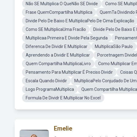
Não SE Multiplica O QueNão SE Divide
Como SE Multip
Frase QuemCompartilha Multiplica
QuemTa Dividindo P
Divide Pelo De Baixo E MultiplicaPelo De Cima Explicação
Como SE MultiplicaUma Fracão
Divide Pelo De Baixo E
Multiplicaa Primeira E Divide Pela Segunda
Pensamento 
Diferenca De Dividir E Multiplicar
MultiplicaSão Paulo
Aprendendo a Dividir E Multiplicar
Porcetnagem DivideE
Quem Compartilha MultiplicaLivro
Como Multiplicar Em
Pensamento Para Multiplicar É Preciso Dividir
Coisas Q
Escala Quando Dividir
MultiplicaPelo Conjudado De U
Logo ProgramaMultiplica
Quem Compartilha Multiplic
Formula De Dividr E Multiplicar No Excel
Emelie