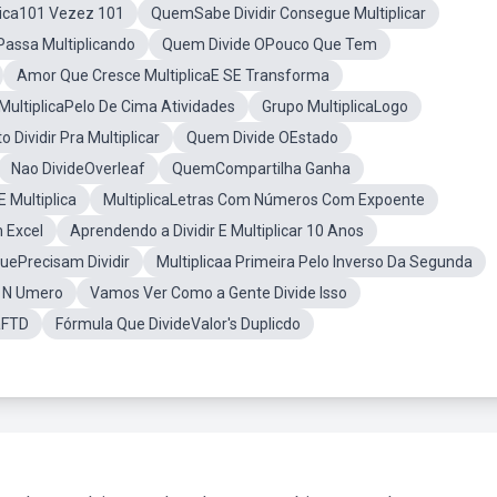
lica101 Vezez 101
QuemSabe Dividir Consegue Multiplicar
assa Multiplicando
Quem Divide OPouco Que Tem
Amor Que Cresce MultiplicaE SE Transforma
 MultiplicaPelo De Cima Atividades
Grupo MultiplicaLogo
Dividir Pra Multiplicar
Quem Divide OEstado
Nao DivideOverleaf
QuemCompartilha Ganha
 Multiplica
MultiplicaLetras Com Números Com Expoente
 Excel
Aprendendo a Dividir E Multiplicar 10 Anos
uePrecisam Dividir
Multiplicaa Primeira Pelo Inverso Da Segunda
m N Umero
Vamos Ver Como a Gente Divide Isso
aFTD
Fórmula Que DivideValor's Duplicdo