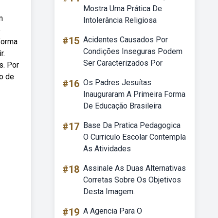
Mostra Uma Prática De
m
Intolerância Religiosa
e
#15
Acidentes Causados Por
forma
Condições Inseguras Podem
r.
Ser Caracterizados Por
s. Por
to de
#16
Os Padres Jesuítas
Inauguraram A Primeira Forma
De Educação Brasileira
#17
Base Da Pratica Pedagogica
O Curriculo Escolar Contempla
As Atividades
#18
Assinale As Duas Alternativas
Corretas Sobre Os Objetivos
Desta Imagem.
#19
A Agencia Para O