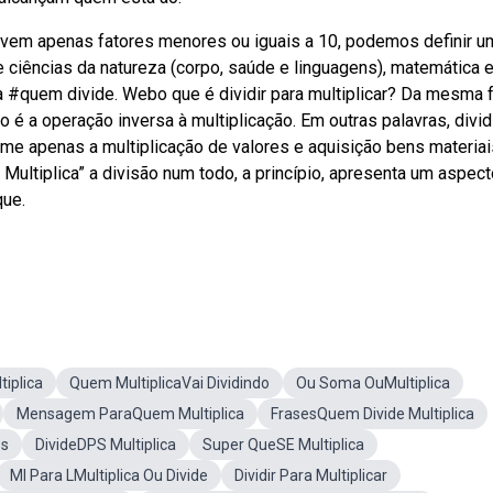
vem apenas fatores menores ou iguais a 10, podemos definir u
e ciências da natureza (corpo, saúde e linguagens), matemática 
a #quem divide. Webo que é dividir para multiplicar? Da mesma 
 é a operação inversa à multiplicação. Em outras palavras, dividi
ume apenas a multiplicação de valores e aquisição bens materiai
. Multiplica” a divisão num todo, a princípio, apresenta um aspec
que.
tiplica
Quem MultiplicaVai Dividindo
Ou Soma OuMultiplica
Mensagem ParaQuem Multiplica
FrasesQuem Divide Multiplica
os
DivideDPS Multiplica
Super QueSE Multiplica
Ml Para LMultiplica Ou Divide
Dividir Para Multiplicar