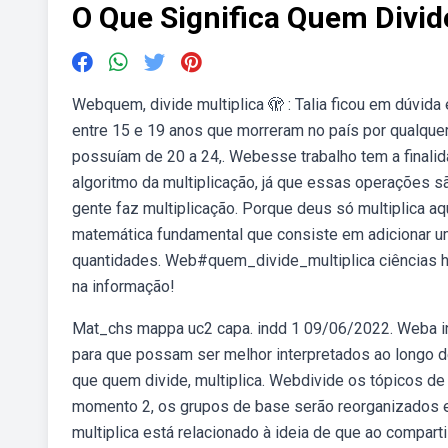
O Que Significa Quem Divid
Webquem, divide multiplica 🫣 : Talia ficou em dúvid
entre 15 e 19 anos que morreram no país por qualquer 
possuíam de 20 a 24,. Webesse trabalho tem a finalid
algoritmo da multiplicação, já que essas operações s
gente faz multiplicação. Porque deus só multiplica a
matemática fundamental que consiste em adicionar u
quantidades. Web#quem_divide_multiplica ciências h
na informação!
Mat_chs mappa uc2 capa. indd 1 09/06/2022. Weba in
para que possam ser melhor interpretados ao longo d
que quem divide, multiplica. Webdivide os tópicos d
momento 2, os grupos de base serão reorganizados e
multiplica está relacionado à ideia de que ao compart