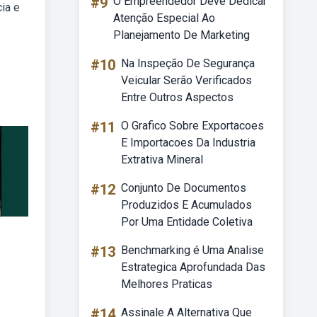
#9
O Empreendedor Deve Dedicar
ia e
Atenção Especial Ao
Planejamento De Marketing
#10
Na Inspeção De Segurança
Veicular Serão Verificados
Entre Outros Aspectos
#11
O Grafico Sobre Exportacoes
E Importacoes Da Industria
Extrativa Mineral
#12
Conjunto De Documentos
Produzidos E Acumulados
Por Uma Entidade Coletiva
#13
Benchmarking é Uma Analise
Estrategica Aprofundada Das
Melhores Praticas
#14
Assinale A Alternativa Que