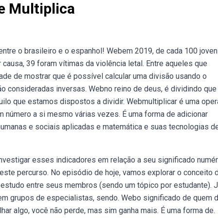
e Multiplica
a entre o brasileiro e o espanhol! Webem 2019, de cada 100 jove
causa, 39 foram vítimas da violência letal. Entre aqueles que
ade de mostrar que é possível calcular uma divisão usando o
ão consideradas inversas. Webno reino de deus, é dividindo que
quilo que estamos dispostos a dividir. Webmultiplicar é uma ope
m número a si mesmo várias vezes. É uma forma de adicionar
umanas e sociais aplicadas e matemática e suas tecnologias de
vestigar esses indicadores em relação a seu significado numér
este percurso. No episódio de hoje, vamos explorar o conceito 
e estudo entre seus membros (sendo um tópico por estudante). J
m grupos de especialistas, sendo. Webo significado de quem d
ilhar algo, você não perde, mas sim ganha mais. É uma forma de.