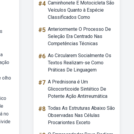
#4
Caminhonete E Motocicleta São
Veículos Quanto à Espécie
Classificados Como
#5
Anteriormente O Processo De
ns
Seleção Era Centrado Nas
Competências Técnicas
 a
#6
Ao Circularem Socialmente Os
ração
Textos Realizam-se Como
Práticas De Linguagem
 olho
#7
A Prednisona é Um
Glicocorticoide Sintético De
Potente Ação Antirreumática
ico
de
#8
Todas As Estruturas Abaixo São
á no
Observadas Nas Células
ivide
Procariontes Exceto