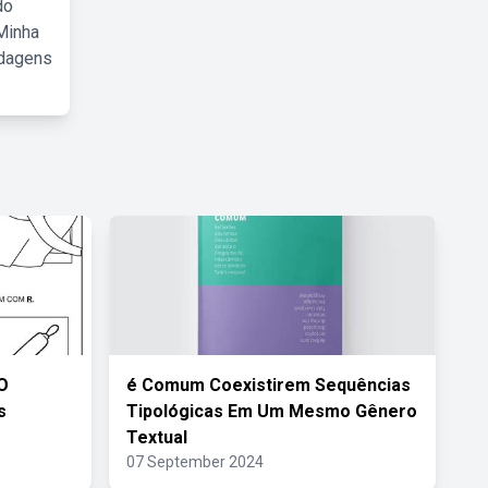
do
Minha
rdagens
O
é Comum Coexistirem Sequências
s
Tipológicas Em Um Mesmo Gênero
Textual
07 September 2024