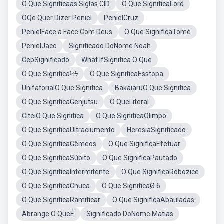
O Que Significaas Siglas CID
O Que SignificaLord
OQe Quer Dizer Peniel
PenielCruz
PenielFace a Face Com Deus
O Que SignificaTomé
PenielJaco
Significado DoNome Noah
CepSignificado
What IfSignifica O Que
O Que SignificaϞϟ
O Que SignificaEsstopa
UnifatorialO Que Significa
BakaiaruO Que Significa
O Que SignificaGenjutsu
O QueLiteral
CiteiO Que Significa
O Que SignificaOlimpo
O Que SignificaUltraciumento
HeresiaSignificado
O Que SignificaGêmeos
O Que SignificaEfetuar
O Que SignificaSúbito
O Que SignificaPautado
O Que SignificaIntermitente
O Que SignificaRobozice
O Que SignificaChuca
O Que SignificaØ 6
O Que SignificaRamificar
O Que SignificaAbauladas
Abrange O QueÉ
Significado DoNome Matias