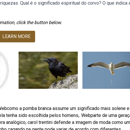
riquezas. Qual é o significado espiritual do corvo? O que indica 
mation, click the button below.
LEARN MORE
 Webcomo a pomba branca assume um significado mais solene e
e ela tenha sido escolhida pelos homens,. Webparte de uma gera
ra analógico, carol trentini defende a imagem de moda como u
nho cagando na gente pode variar de acordo com diferentes