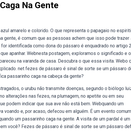
 Caga Na Gente
 azul amarelo e colorido. O que representa o papagaio no espiri
 gente, é comum que as pessoas achem que isso pode trazer s
 for identificada como dona do pássaro é enquadrado no artigo 
vê que apanhar. Webnesta postagem, exploramos o significado e o
apareceu na varanda de casa. Descubra o que essa visita. Webo 
plicado. net fezes de pássaro é sinal de sorte se um pássaro 
fica passarinho caga na cabeça da gente?
ragados, o urubu não transmite doenças, segundo o biólogo lui
omo alterações nas fezes, na plumagem, no apetite ou em seu
que podem indicar que sua ave não está bem. Webquando um
tava voando e, por acaso, defecou em alguém. É um evento comum
uando um passarinho caga na gente. A visita de um pardal é um 
 em você? Fezes de pássaro é sinal de sorte se um pássaro de