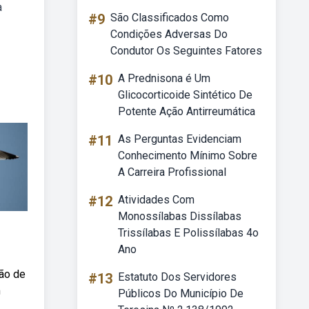
a
#9
São Classificados Como
Condições Adversas Do
Condutor Os Seguintes Fatores
#10
A Prednisona é Um
Glicocorticoide Sintético De
Potente Ação Antirreumática
#11
As Perguntas Evidenciam
Conhecimento Mínimo Sobre
A Carreira Profissional
#12
Atividades Com
Monossílabas Dissílabas
Trissílabas E Polissílabas 4o
Ano
ção de
#13
Estatuto Dos Servidores
m
Públicos Do Município De