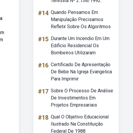
Teresina Nº 2.138/1992.
#14
Quando Pensamos Em
ra
Manipulação Precisamos
Refletir Sobre Os Algoritmos
em
#15
Durante Um Incendio Em Um
em
Edificio Residencial Os
Bombeiros Utilizaram
#16
Certificado De Apresentação
De Bebe Na Igreja Evangelica
Para Imprimir
#17
Sobre O Processo De Análise
De Investimentos Em
Projetos Empresariais
#18
Qual O Objetivo Educacional
Ilustrado Na Constituição
Federal De 1988