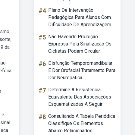
#4
Plano De Intervenção
Pedagógica Para Alunos Com
Dificuldade De Aprendizagem
tismo
#5
Não Havendo Proibição
orte,
Expressa Pela Sinalização Os
29 da
Ciclistas Podem Circular
que
#6
Disfunção Temporomandibular
E Dor Orofacial Tratamento Para
defeca
Dor Neuropática
#7
Determine A Resistencia
z
Equivalente Das Associações
Esquematizadas A Seguir
 e
#8
Consultando A Tabela Periódica
sinal
Classifique Os Elementos
feca
Abaixo Relacionados