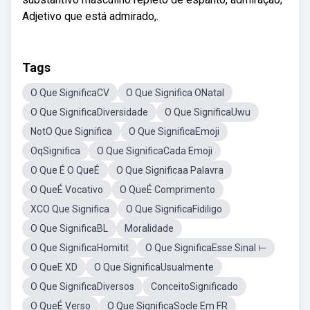
Adjetivo que está admirado,.
Tags
O Que SignificaCV
O Que Significa ONatal
O Que SignificaDiversidade
O Que SignificaUwu
NotO Que Significa
O Que SignificaEmoji
OqSignifica
O Que SignificaCada Emoji
O Que É O QueÉ
O Que Significaa Palavra
O QueÉ Vocativo
O QueÉ Comprimento
XCO Que Significa
O Que SignificaFidiligo
O Que SignificaBL
Moralidade
O Que SignificaHomitit
O Que SignificaEsse Sinal ⊢
O QueE XD
O Que SignificaUsualmente
O Que SignificaDiversos
ConceitoSignificado
O QueÉ Verso
O Que SignificaSocle Em FR