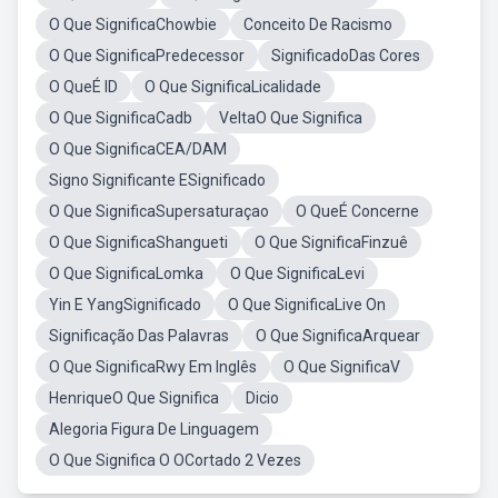
O Que SignificaChowbie
Conceito De Racismo
O Que SignificaPredecessor
SignificadoDas Cores
O QueÉ ID
O Que SignificaLicalidade
O Que SignificaCadb
VeltaO Que Significa
O Que SignificaCEA/DAM
Signo Significante ESignificado
O Que SignificaSupersaturaçao
O QueÉ Concerne
O Que SignificaShangueti
O Que SignificaFinzuê
O Que SignificaLomka
O Que SignificaLevi
Yin E YangSignificado
O Que SignificaLive On
Significação Das Palavras
O Que SignificaArquear
O Que SignificaRwy Em Inglês
O Que SignificaV
HenriqueO Que Significa
Dicio
Alegoria Figura De Linguagem
O Que Significa O OCortado 2 Vezes