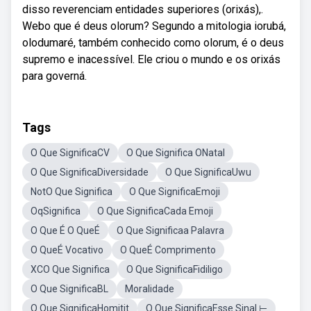
disso reverenciam entidades superiores (orixás),.
Webo que é deus olorum? Segundo a mitologia iorubá,
olodumaré, também conhecido como olorum, é o deus
supremo e inacessível. Ele criou o mundo e os orixás
para governá.
Tags
O Que SignificaCV
O Que Significa ONatal
O Que SignificaDiversidade
O Que SignificaUwu
NotO Que Significa
O Que SignificaEmoji
OqSignifica
O Que SignificaCada Emoji
O Que É O QueÉ
O Que Significaa Palavra
O QueÉ Vocativo
O QueÉ Comprimento
XCO Que Significa
O Que SignificaFidiligo
O Que SignificaBL
Moralidade
O Que SignificaHomitit
O Que SignificaEsse Sinal ⊢