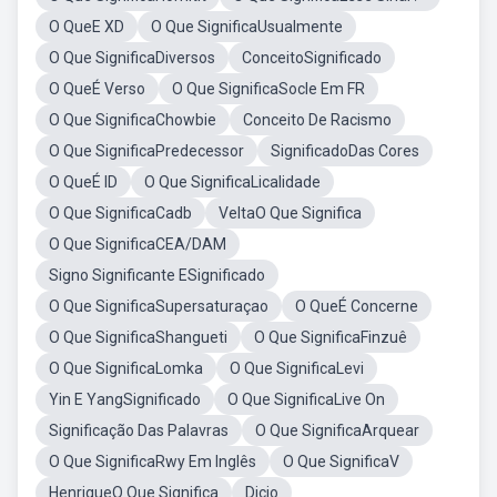
O QueE XD
O Que SignificaUsualmente
O Que SignificaDiversos
ConceitoSignificado
O QueÉ Verso
O Que SignificaSocle Em FR
O Que SignificaChowbie
Conceito De Racismo
O Que SignificaPredecessor
SignificadoDas Cores
O QueÉ ID
O Que SignificaLicalidade
O Que SignificaCadb
VeltaO Que Significa
O Que SignificaCEA/DAM
Signo Significante ESignificado
O Que SignificaSupersaturaçao
O QueÉ Concerne
O Que SignificaShangueti
O Que SignificaFinzuê
O Que SignificaLomka
O Que SignificaLevi
Yin E YangSignificado
O Que SignificaLive On
Significação Das Palavras
O Que SignificaArquear
O Que SignificaRwy Em Inglês
O Que SignificaV
HenriqueO Que Significa
Dicio