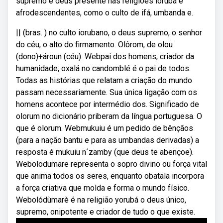
supremo e deus presente nas religiões iorubá e
afrodescendentes, como o culto de ifá, umbanda e.
|| (bras. ) no culto iorubano, o deus supremo, o senhor
do céu, o alto do firmamento. Olôrom, de olou
(dono)+ároun (céu). Webpai dos homens, criador da
humanidade, oxalá no candomblé é o pai de todos.
Todas as histórias que relatam a criação do mundo
passam necessariamente. Sua única ligação com os
homens acontece por intermédio dos. Significado de
olorum no dicionário priberam da língua portuguesa. O
que é olorum. Webmukuiu é um pedido de bênçãos
(para a nação bantu e para as umbandas derivadas) a
resposta é mukuiu n´zamby (que deus te abençoe).
Webolodumare representa o sopro divino ou força vital
que anima todos os seres, enquanto obatala incorpora
a força criativa que molda e forma o mundo físico.
Webolódùmarè é na religião yorubá o deus único,
supremo, onipotente e criador de tudo o que existe.