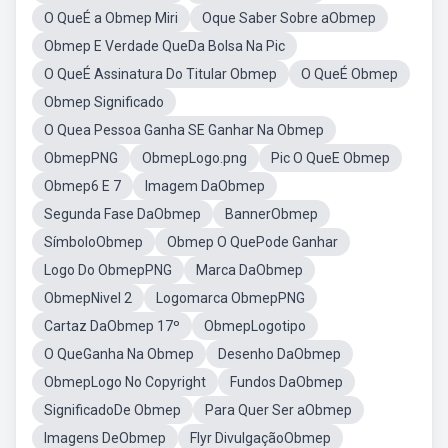
O QueÉ a Obmep Miri
Oque Saber Sobre aObmep
Obmep E Verdade QueDa Bolsa Na Pic
O QueÉ Assinatura Do Titular Obmep
O QueÉ Obmep
Obmep Significado
O Quea Pessoa Ganha SE Ganhar Na Obmep
ObmepPNG
ObmepLogo.png
Pic O QueE Obmep
Obmep6 E 7
Imagem DaObmep
Segunda Fase DaObmep
BannerObmep
SímboloObmep
Obmep O QuePode Ganhar
Logo Do ObmepPNG
Marca DaObmep
ObmepNivel 2
Logomarca ObmepPNG
Cartaz DaObmep 17º
ObmepLogotipo
O QueGanha Na Obmep
Desenho DaObmep
ObmepLogo No Copyright
Fundos DaObmep
SignificadoDe Obmep
Para Quer Ser aObmep
Imagens DeObmep
Flyr DivulgaçãoObmep